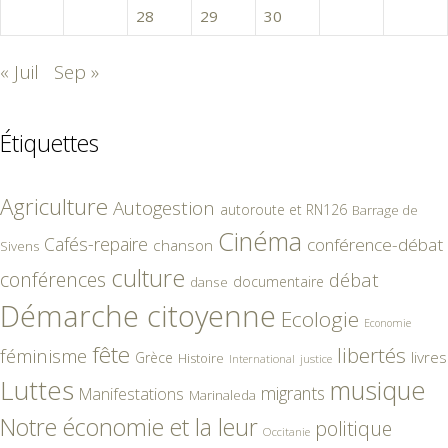
26
27
28
29
30
31
« Juil
Sep »
Étiquettes
Agriculture
Autogestion
autoroute et RN126
Barrage de
Cinéma
Cafés-repaire
conférence-débat
chanson
Sivens
culture
conférences
débat
documentaire
danse
Démarche citoyenne
Ecologie
Economie
fête
libertés
féminisme
livres
Grèce
Histoire
International
justice
Luttes
musique
migrants
Manifestations
Marinaleda
Notre économie et la leur
politique
Occitanie