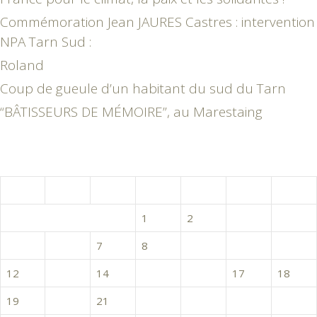
Commémoration Jean JAURES Castres : intervention
NPA Tarn Sud :
Roland
Coup de gueule d’un habitant du sud du Tarn
“BÂTISSEURS DE MÉMOIRE”, au Marestaing
août 2024
L
M
M
J
V
S
D
1
2
3
4
5
6
7
8
9
10
11
12
13
14
15
16
17
18
19
20
21
22
23
24
25