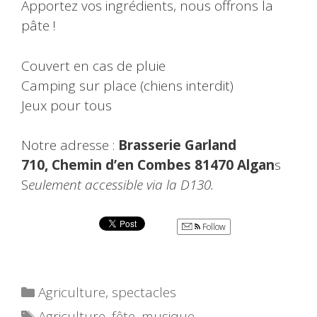
Apportez vos ingrédients, nous offrons la
pâte !
Couvert en cas de pluie
Camping sur place (chiens interdit)
Jeux pour tous
Notre adresse :
Brasserie Garland
710, Chemin d’en Combes 81470 Algan
s
S
eulement accessible via la D130.
Follow
Catégories
Agriculture
,
spectacles
Étiquettes
Agriculture
,
fête
,
musique