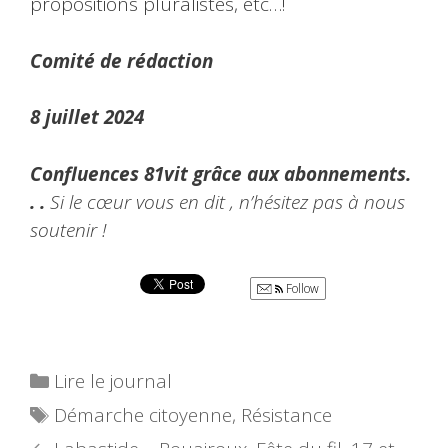
propositions pluralistes, etc…!
Comité de rédaction
8 juillet 2024
Confluences 81vit grâce aux abonnements.
. .
Si le cœur vous en dit , n’hésitez pas à nous
soutenir !
Follow
Catégories
Lire le journal
Étiquettes
Démarche citoyenne
,
Résistance