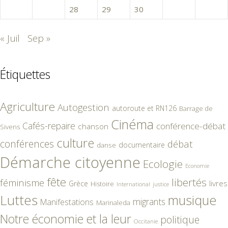
26
27
28
29
30
31
« Juil
Sep »
Étiquettes
Agriculture
Autogestion
autoroute et RN126
Barrage de
Cinéma
Cafés-repaire
conférence-débat
chanson
Sivens
culture
conférences
débat
documentaire
danse
Démarche citoyenne
Ecologie
Economie
fête
libertés
féminisme
livres
Grèce
Histoire
International
justice
Luttes
musique
migrants
Manifestations
Marinaleda
Notre économie et la leur
politique
Occitanie