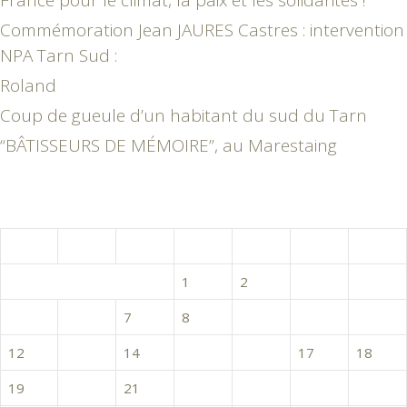
France pour le climat, la paix et les solidarités !
Commémoration Jean JAURES Castres : intervention
NPA Tarn Sud :
Roland
Coup de gueule d’un habitant du sud du Tarn
“BÂTISSEURS DE MÉMOIRE”, au Marestaing
août 2024
L
M
M
J
V
S
D
1
2
3
4
5
6
7
8
9
10
11
12
13
14
15
16
17
18
19
20
21
22
23
24
25