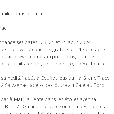
 familial dans le Tarn
nac
 change ses dates : 23, 24 et 25 août 2024.
 de fête avec 7 concerts gratuits et 11 spectacles :
obatie, clown, contes, expo-photos, coin des
s gratuits : chant, cirque, photo, vidéo, théâtre.
 samedi 24 août à Couffouleux sur la Grand’Place.
 à Salvagnac, apéro de clôture au Café au Bord
 bar à Mat’, la Tente dans les étoiles avec sa
t la Barak’a Guinguette avec son coin des mômes.
ise de rôle par Lili PAYRE, nous présenterons Les