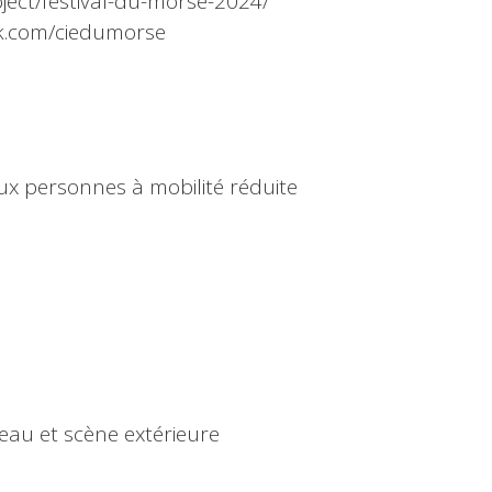
oject/festival-du-morse-2024/
ok.com/ciedumorse
aux personnes à mobilité réduite
eau et scène extérieure