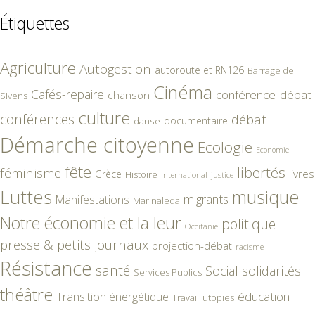
Étiquettes
Agriculture
Autogestion
autoroute et RN126
Barrage de
Cinéma
Cafés-repaire
conférence-débat
chanson
Sivens
culture
conférences
débat
documentaire
danse
Démarche citoyenne
Ecologie
Economie
fête
libertés
féminisme
livres
Grèce
Histoire
International
justice
Luttes
musique
migrants
Manifestations
Marinaleda
Notre économie et la leur
politique
Occitanie
presse & petits journaux
projection-débat
racisme
Résistance
santé
Social
solidarités
Services Publics
théâtre
éducation
Transition énergétique
Travail
utopies