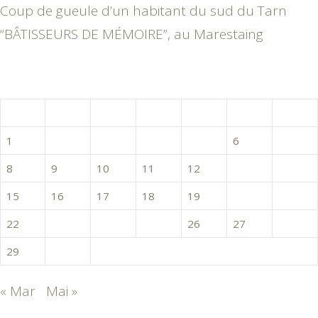
Coup de gueule d’un habitant du sud du Tarn
“BÂTISSEURS DE MÉMOIRE”, au Marestaing
avril 2024
L
M
M
J
V
S
D
1
2
3
4
5
6
7
8
9
10
11
12
13
14
15
16
17
18
19
20
21
22
23
24
25
26
27
28
29
30
« Mar
Mai »