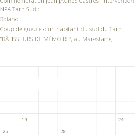
Commémoration Jean JAURES Castres : intervention
NPA Tarn Sud :
Roland
Coup de gueule d’un habitant du sud du Tarn
“BÂTISSEURS DE MÉMOIRE”, au Marestaing
mars 2024
L
M
M
J
V
S
D
1
2
3
4
5
6
7
8
9
10
11
12
13
14
15
16
17
18
19
20
21
22
23
24
25
26
27
28
29
30
31