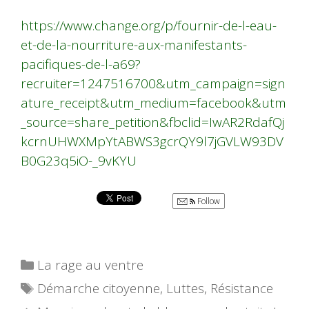
https://www.change.org/p/fournir-de-l-eau-
et-de-la-nourriture-aux-manifestants-
pacifiques-de-l-a69?
recruiter=1247516700&utm_campaign=sign
ature_receipt&utm_medium=facebook&utm
_source=share_petition&fbclid=IwAR2RdafQj
kcrnUHWXMpYtABWS3gcrQY9l7jGVLW93DV
B0G23q5iO-_9vKYU
Follow
Catégories
La rage au ventre
Étiquettes
Démarche citoyenne
,
Luttes
,
Résistance