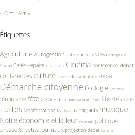
« Oct
Avr »
Étiquettes
Agriculture
Autogestion
autoroute et RN126
Barrage de
Cinéma
Cafés-repaire
conférence-débat
chanson
Sivens
culture
conférences
débat
documentaire
danse
Démarche citoyenne
Ecologie
Economie
fête
libertés
féminisme
livres
Grèce
Histoire
International
justice
Luttes
musique
migrants
Manifestations
Marinaleda
Notre économie et la leur
politique
Occitanie
presse & petits journaux
projection-débat
racisme