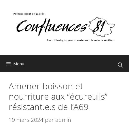
Aller
au
contenu
Menu
Amener boisson et
nourriture aux “écureuils”
résistant.e.s de l’A69
19 mars 2024
par
admin