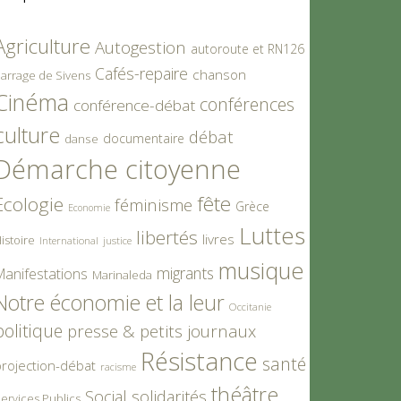
Agriculture
Autogestion
autoroute et RN126
Cafés-repaire
chanson
arrage de Sivens
Cinéma
conférences
conférence-débat
culture
débat
documentaire
danse
Démarche citoyenne
fête
Ecologie
féminisme
Grèce
Economie
Luttes
libertés
livres
istoire
International
justice
musique
migrants
Manifestations
Marinaleda
Notre économie et la leur
Occitanie
politique
presse & petits journaux
Résistance
santé
rojection-débat
racisme
théâtre
Social
solidarités
ervices Publics