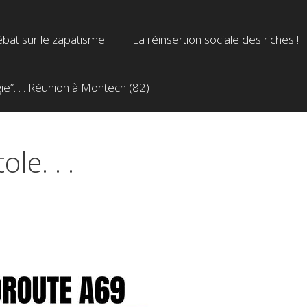
bat sur le zapatisme
La réinsertion sociale des riches !
”. . . Réunion à Montech (82)
le. . .