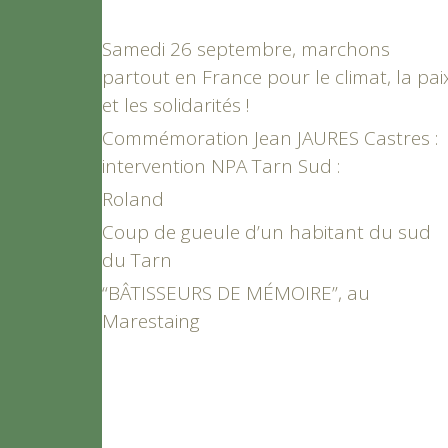
Samedi 26 septembre, marchons
partout en France pour le climat, la pai
et les solidarités !
Commémoration Jean JAURES Castres :
intervention NPA Tarn Sud :
Roland
Coup de gueule d’un habitant du sud
du Tarn
“BÂTISSEURS DE MÉMOIRE”, au
Marestaing