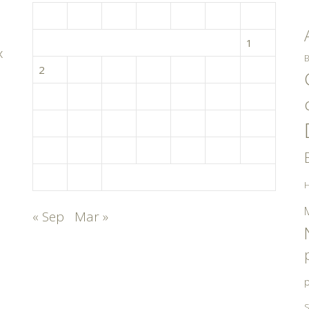
L
M
M
J
V
S
D
1
x
B
2
3
4
5
6
7
8
9
10
11
12
13
14
15
16
17
18
19
20
21
22
23
24
25
26
27
28
29
30
31
H
« Sep
Mar »
p
S