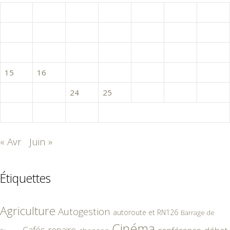
L
M
M
J
V
S
D
1
2
3
4
5
6
7
8
9
10
11
12
13
14
15
16
17
18
19
20
21
22
23
24
25
26
27
28
29
30
31
« Avr
Juin »
Étiquettes
Agriculture
Autogestion
autoroute et RN126
Barrage de
Cinéma
Cafés-repaire