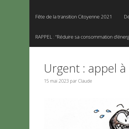
Fête de la transition Citoyenne 2021
Dé
RAPPEL : “Réduire sa consommation d’énergie
Urgent : appel à
15 mai 2023
par
Claude