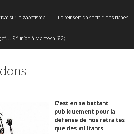
bat sur le zapatisme
La réinsertion sociale des riches !
”. . . Réunion à Montech (82)
 dons !
C’est en se battant
publiquement pour la
défense de nos retraites
que des militants