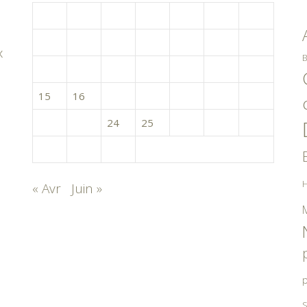
L
M
M
J
V
S
D
1
2
3
4
5
6
7
x
B
8
9
10
11
12
13
14
15
16
17
18
19
20
21
22
23
24
25
26
27
28
29
30
31
H
« Avr
Juin »
p
S