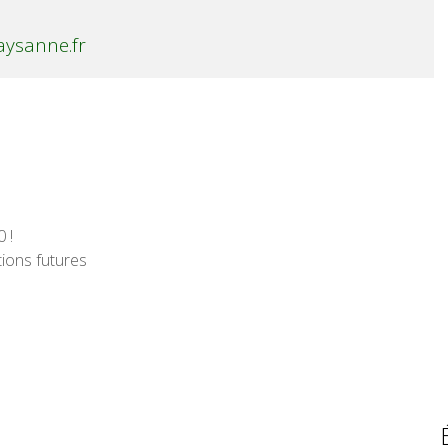
aysanne.fr
 !
tions futures
mai 2023