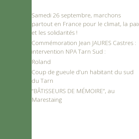
Samedi 26 septembre, marchons
partout en France pour le climat, la pai
et les solidarités !
Commémoration Jean JAURES Castres :
intervention NPA Tarn Sud :
Roland
Coup de gueule d’un habitant du sud
du Tarn
“BÂTISSEURS DE MÉMOIRE”, au
Marestaing