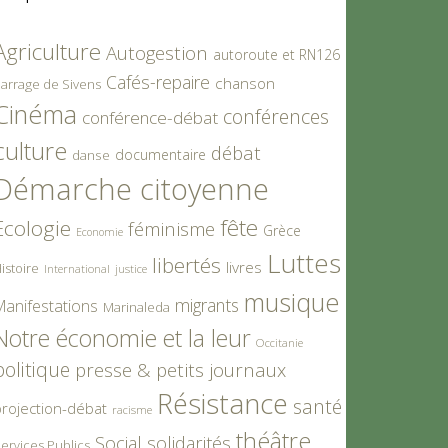
Agriculture
Autogestion
autoroute et RN126
Cafés-repaire
chanson
arrage de Sivens
Cinéma
conférences
conférence-débat
culture
débat
documentaire
danse
Démarche citoyenne
fête
Ecologie
féminisme
Grèce
Economie
Luttes
libertés
livres
istoire
International
justice
musique
migrants
Manifestations
Marinaleda
Notre économie et la leur
Occitanie
politique
presse & petits journaux
Résistance
santé
rojection-débat
racisme
théâtre
Social
solidarités
ervices Publics