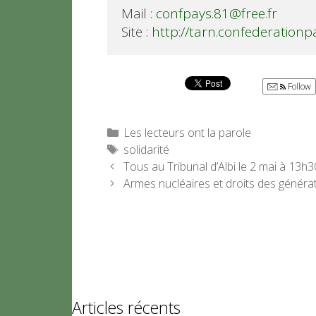
Mail : 
confpays.81@free.fr
Site : 
http://tarn.confederationp
Follow
Catégories
Les lecteurs ont la parole
Étiquettes
solidarité
Tous au Tribunal d’Albi le 2 mai à 13h30
Armes nucléaires et droits des généra
Articles récents