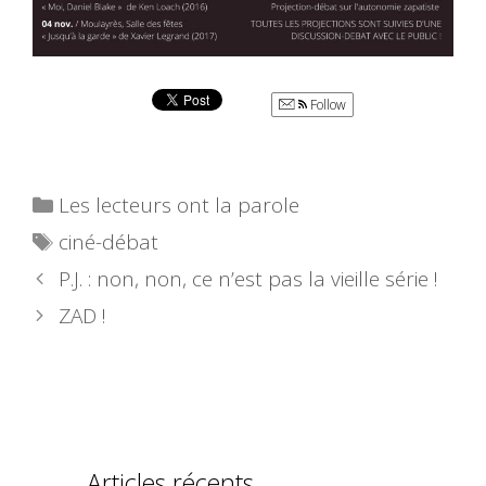
Follow
Catégories
Les lecteurs ont la parole
Étiquettes
ciné-débat
P.J. : non, non, ce n’est pas la vieille série !
ZAD !
Articles récents