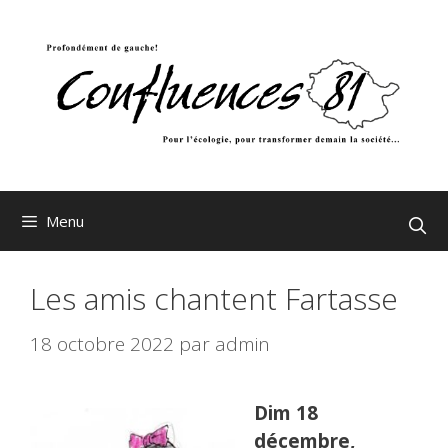
Aller
au
contenu
Menu
Les amis chantent Fartasse
18 octobre 2022
par
admin
Dim 18
décembre,