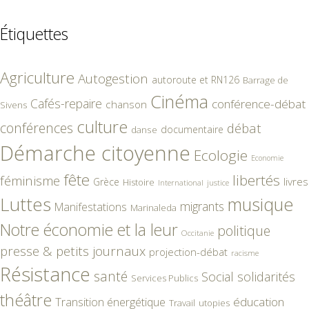
Étiquettes
Agriculture
Autogestion
autoroute et RN126
Barrage de
Cinéma
Cafés-repaire
conférence-débat
chanson
Sivens
culture
conférences
débat
documentaire
danse
Démarche citoyenne
Ecologie
Economie
fête
libertés
féminisme
livres
Grèce
Histoire
International
justice
Luttes
musique
migrants
Manifestations
Marinaleda
Notre économie et la leur
politique
Occitanie
presse & petits journaux
projection-débat
racisme
Résistance
santé
Social
solidarités
Services Publics
théâtre
éducation
Transition énergétique
Travail
utopies