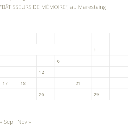
“BÂTISSEURS DE MÉMOIRE”, au Marestaing
octobre 2022
L
M
M
J
V
S
D
1
2
3
4
5
6
7
8
9
10
11
12
13
14
15
16
17
18
19
20
21
22
23
24
25
26
27
28
29
30
31
« Sep
Nov »