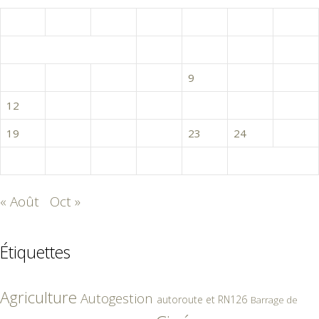
L
M
M
J
V
S
D
1
2
3
4
5
6
7
8
9
10
11
12
13
14
15
16
17
18
19
20
21
22
23
24
25
26
27
28
29
30
« Août
Oct »
Étiquettes
Agriculture
Autogestion
autoroute et RN126
Barrage de