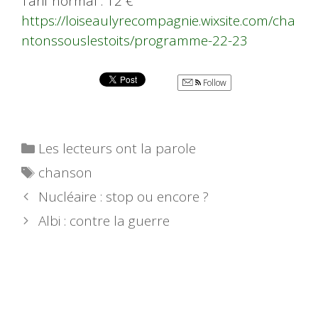
Tarif normal : 12 €
https://loiseaulyrecompagnie.wixsite.com/cha
ntonssouslestoits/programme-22-23
Follow
Catégories
Les lecteurs ont la parole
Étiquettes
chanson
Nucléaire : stop ou encore ?
Albi : contre la guerre