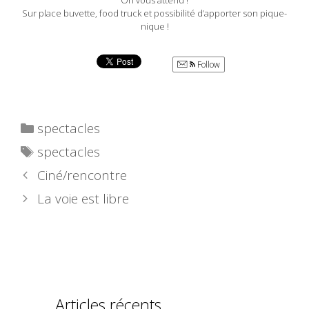
On vous attend !
Sur place buvette, food truck et possibilité d’apporter son pique-
nique !
Follow
Catégories
spectacles
Étiquettes
spectacles
Ciné/rencontre
La voie est libre
Articles récents