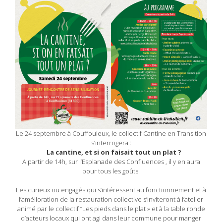
Le 24 septembre à Couffouleux, le collectif Cantine en Transition
s’interrogera :
La cantine, et si on faisait tout un plat ?
A partir de 14h, sur l’Esplanade des Confluences , il y en aura
pour tous les goûts.
Les curieux ou engagés qui s’intéressent au fonctionnement et à
l’amélioration de la restauration collective s’inviteront à l’atelier
animé par le collectif “Les pieds dans le plat » et à la table ronde
d’acteurs locaux qui ont agi dans leur commune pour manger