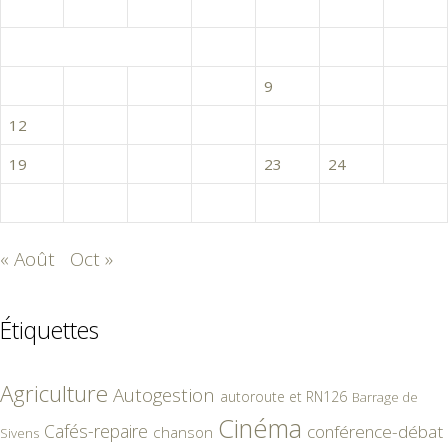
L
M
M
J
V
S
D
1
2
3
4
5
6
7
8
9
10
11
12
13
14
15
16
17
18
19
20
21
22
23
24
25
26
27
28
29
30
« Août
Oct »
Étiquettes
Agriculture
Autogestion
autoroute et RN126
Barrage de
Cinéma
Cafés-repaire
conférence-débat
chanson
Sivens