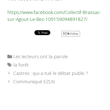
https://www.facebook.com/Collectif-Brassac-
sur-Agout-Le-Bez-109159094891827/
Follow
Catégories
Les lecteurs ont la parole
Étiquettes
la forêt
Castres : qui a tué le débat public ?
Communiqué EZLN