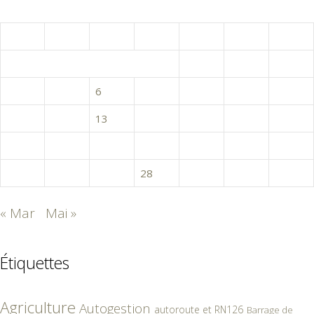
avril 2022
L
M
M
J
V
S
D
1
2
3
4
5
6
7
8
9
10
11
12
13
14
15
16
17
18
19
20
21
22
23
24
25
26
27
28
29
30
« Mar
Mai »
Étiquettes
Agriculture
Autogestion
autoroute et RN126
Barrage de