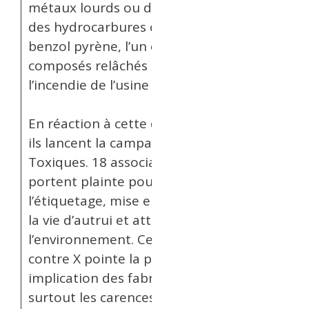
métaux lourds ou des dérivés
des hydrocarbures comme le
benzol pyrène, l’un des
composés relâchés lors de
l’incendie de l’usine Lubrizol.
En réaction à cette découverte
ils lancent la campagne Secrets
Toxiques. 18 associations
portent plainte pour fraude à
l’étiquetage, mise en danger de
la vie d’autrui et atteinte à
l’environnement. Cette plainte
contre X pointe la possible
implication des fabricants et
surtout les carences des