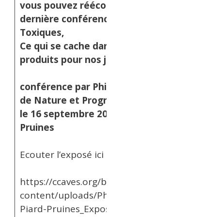
vous pouvez réécouter notre
dernière conférence “Secrets
Toxiques,
Ce qui se cache dans les
produits pour nos jardins”
conférence par Philippe Piard,
de Nature et Progrès Aveyron
le 16 septembre 2020 à
Pruines
Ecouter l’exposé ici
https://ccaves.org/blog/wp-
content/uploads/Philippe-
Piard-Pruines_Expose.mp3