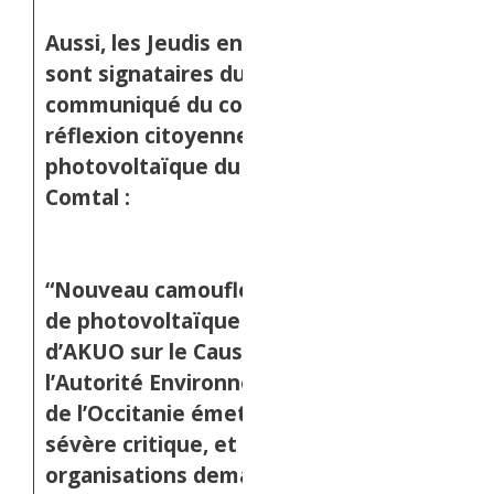
Aussi, les Jeudis en Questions
sont signataires du nouveau
communiqué du collectif de
réflexion citoyenne sur le
photovoltaïque du Causse
Comtal :
“Nouveau camouflet au projet
de photovoltaïque industriel
d’AKUO sur le Causse-Comtal :
l’Autorité Environnementale
de l’Occitanie émet une
sévère critique, et 46
organisations demandent le