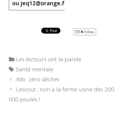
ou jeq12@orange.fr
Follow
Catégories
Les lecteurs ont la parole
Étiquettes
Santé mentale
Albi : zéro déchet
Lescout : non à la ferme usine des 200
000 poules !