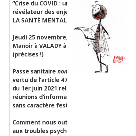
“Crise du COVID : un
révélateur des enjeux de
LA SANTÉ MENTALE ? “
Jeudi 25 novembre, salle du
Manoir à VALADY à 20h 34
(précises !)
Passe sanitaire
non requis
en
vertu de l’article 47 du décret
du 1er juin 2021 relatif aux
réunions d’information-débat
sans caractère festif.
Comment nous outiller face
aux troubles psychiques ?