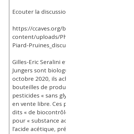
Ecouter la discussion ici
https://ccaves.org/blog/wp-
content/uploads/Philippe-
Piard-Pruines_discussion.mp3
Gilles-Eric Seralini et Gérald
Jungers sont biologues. En
octobre 2020, ils achètent 14
bouteilles de produits
pesticides « sans glyphosate »
en vente libre. Ces produits
dits « de biocontrôle » ont
pour « substance active » de
l’acide acétique, présent dans