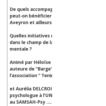
De quels accompagnements
peut-on bénéficier en
Aveyron et ailleurs ?
Quelles initiatives novatrices
dans le champ de la santé
mentale ?
Animé par Héloïse KOENIG,
auteure de “Barge”, de
l’association ” Tenir Tête “
et Aurélia DELCROIX,
psychologue à l’UNAFAM et
au SAMSAH-Psy ………..