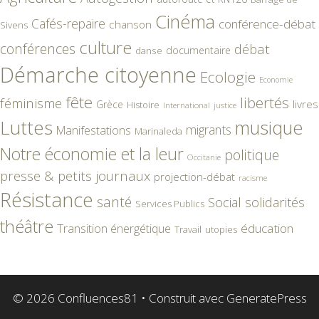
Cinéma
Cafés-repaire
conférence-débat
chanson
Sivens
culture
conférences
débat
documentaire
danse
Démarche citoyenne
Ecologie
Economie
fête
libertés
féminisme
livres
Grèce
Histoire
International
justice
Luttes
musique
migrants
Manifestations
Marinaleda
Notre économie et la leur
politique
Occitanie
presse & petits journaux
projection-débat
racisme
Résistance
santé
Social
solidarités
Services Publics
théâtre
éducation
Transition énergétique
Travail
utopies
© 2026 Confluences81
• Construit avec
GeneratePress