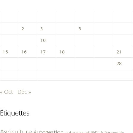
novembre 2021
L
M
M
J
V
S
D
1
2
3
4
5
6
7
8
9
10
11
12
13
14
15
16
17
18
19
20
21
22
23
24
25
26
27
28
29
30
« Oct
Déc »
Étiquettes
Agriculture
Autogestion
autoroute et RN126
Barrage de