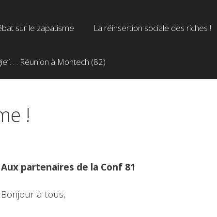
bat sur le zapatisme
La réinsertion sociale des riches !
”. . . Réunion à Montech (82)
me !
Aux partenaires de la Conf 81
Bonjour à tous,