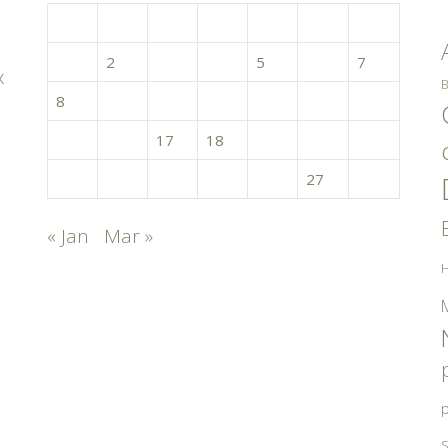
L
M
M
J
V
S
D
1
2
3
4
5
6
7
x
B
8
9
10
11
12
13
14
15
16
17
18
19
20
21
22
23
24
25
26
27
28
« Jan
Mar »
H
p
S