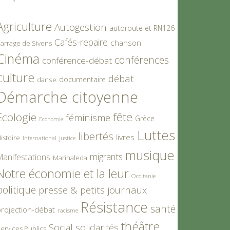
Agriculture
Autogestion
autoroute et RN126
Cafés-repaire
chanson
arrage de Sivens
Cinéma
conférences
conférence-débat
culture
débat
documentaire
danse
Démarche citoyenne
fête
Ecologie
féminisme
Grèce
Economie
Luttes
libertés
livres
istoire
International
justice
musique
migrants
Manifestations
Marinaleda
Notre économie et la leur
Occitanie
politique
presse & petits journaux
Résistance
santé
rojection-débat
racisme
théâtre
Social
solidarités
ervices Publics