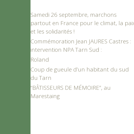
Samedi 26 septembre, marchons
partout en France pour le climat, la pai
et les solidarités !
Commémoration Jean JAURES Castres :
intervention NPA Tarn Sud :
Roland
Coup de gueule d’un habitant du sud
du Tarn
“BÂTISSEURS DE MÉMOIRE”, au
Marestaing