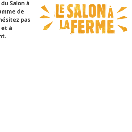
e du Salon à
gramme de
hésitez pas
 et à
nt.