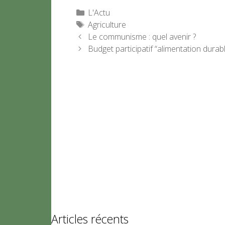
Catégories
L'Actu
Étiquettes
Agriculture
Le communisme : quel avenir ?
Budget participatif “alimentation durabl
Articles récents