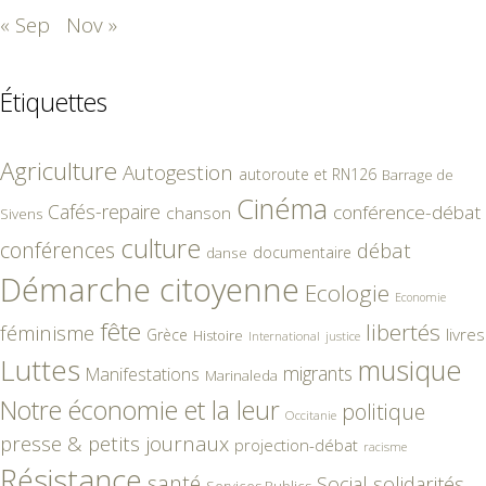
« Sep
Nov »
Étiquettes
Agriculture
Autogestion
autoroute et RN126
Barrage de
Cinéma
Cafés-repaire
conférence-débat
chanson
Sivens
culture
conférences
débat
documentaire
danse
Démarche citoyenne
Ecologie
Economie
fête
libertés
féminisme
livres
Grèce
Histoire
International
justice
Luttes
musique
migrants
Manifestations
Marinaleda
Notre économie et la leur
politique
Occitanie
presse & petits journaux
projection-débat
racisme
Résistance
santé
Social
solidarités