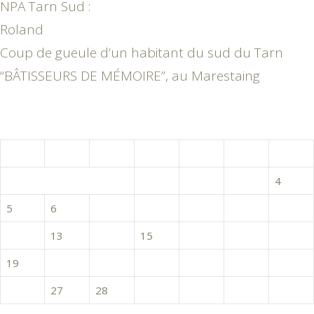
NPA Tarn Sud :
Roland
Coup de gueule d’un habitant du sud du Tarn
“BÂTISSEURS DE MÉMOIRE”, au Marestaing
octobre 2020
L
M
M
J
V
S
D
1
2
3
4
5
6
7
8
9
10
11
12
13
14
15
16
17
18
19
20
21
22
23
24
25
26
27
28
29
30
31