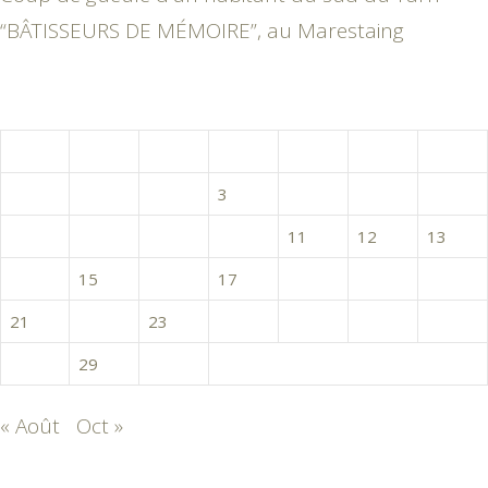
“BÂTISSEURS DE MÉMOIRE”, au Marestaing
septembre 2020
L
M
M
J
V
S
D
1
2
3
4
5
6
7
8
9
10
11
12
13
14
15
16
17
18
19
20
21
22
23
24
25
26
27
28
29
30
« Août
Oct »