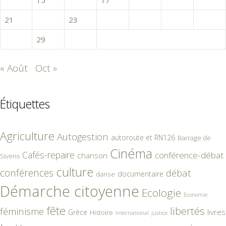
21
22
23
24
25
26
27
28
29
30
« Août
Oct »
Étiquettes
Agriculture
Autogestion
autoroute et RN126
Barrage de
Cinéma
Cafés-repaire
conférence-débat
chanson
Sivens
culture
conférences
débat
documentaire
danse
Démarche citoyenne
Ecologie
Economie
fête
libertés
féminisme
livres
Grèce
Histoire
International
justice