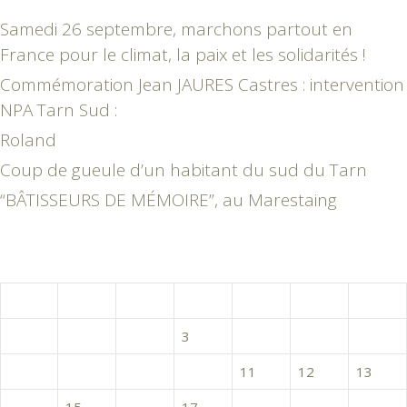
Samedi 26 septembre, marchons partout en
France pour le climat, la paix et les solidarités !
Commémoration Jean JAURES Castres : intervention
NPA Tarn Sud :
Roland
Coup de gueule d’un habitant du sud du Tarn
“BÂTISSEURS DE MÉMOIRE”, au Marestaing
septembre 2020
L
M
M
J
V
S
D
1
2
3
4
5
6
7
8
9
10
11
12
13
14
15
16
17
18
19
20