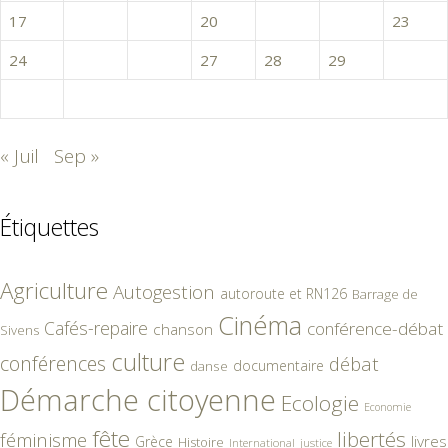
17
18
19
20
21
22
23
24
25
26
27
28
29
30
31
« Juil
Sep »
Étiquettes
Agriculture
Autogestion
autoroute et RN126
Barrage de
Cinéma
Cafés-repaire
conférence-débat
chanson
Sivens
culture
conférences
débat
documentaire
danse
Démarche citoyenne
Ecologie
Economie
fête
libertés
féminisme
livres
Grèce
Histoire
International
justice