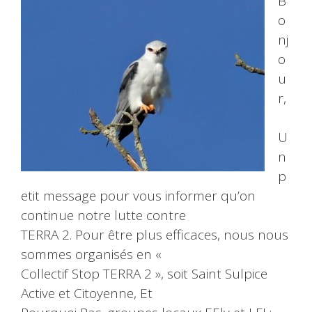
B
o
nj
o
u
r,
U
n
p
etit message pour vous informer qu’on
continue notre lutte contre
TERRA 2. Pour être plus efficaces, nous nous
sommes organisés en «
Collectif Stop TERRA 2 », soit Saint Sulpice
Active et Citoyenne, Et