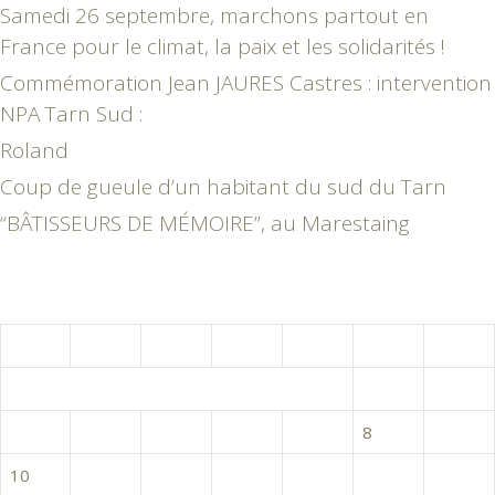
Samedi 26 septembre, marchons partout en
France pour le climat, la paix et les solidarités !
Commémoration Jean JAURES Castres : intervention
NPA Tarn Sud :
Roland
Coup de gueule d’un habitant du sud du Tarn
“BÂTISSEURS DE MÉMOIRE”, au Marestaing
août 2020
L
M
M
J
V
S
D
1
2
3
4
5
6
7
8
9
10
11
12
13
14
15
16