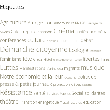
Étiquettes
Agriculture
Autogestion
autoroute et RN126
Barrage de
Cinéma
Cafés-repaire
conférence-débat
chanson
Sivens
culture
conférences
débat
documentaire
danse
Démarche citoyenne
Ecologie
Economie
fête
libertés
féminisme
livres
Grèce
Histoire
International
justice
Luttes
musique
migrants
Manifestations
Marinaleda
Notre économie et la leur
politique
Occitanie
presse & petits journaux
projection-débat
racisme
Résistance
santé
Social
solidarités
Services Publics
théâtre
éducation
Transition énergétique
Travail
utopies