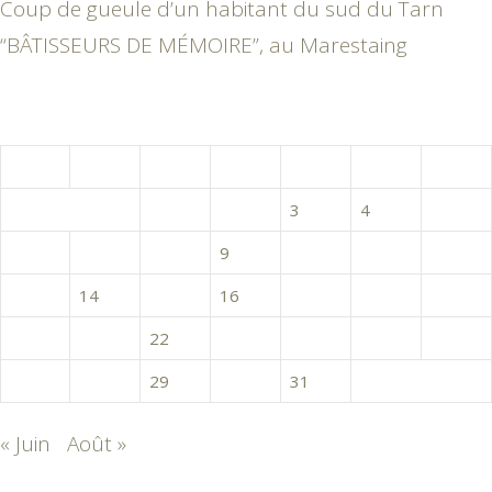
Coup de gueule d’un habitant du sud du Tarn
“BÂTISSEURS DE MÉMOIRE”, au Marestaing
juillet 2020
L
M
M
J
V
S
D
1
2
3
4
5
6
7
8
9
10
11
12
13
14
15
16
17
18
19
20
21
22
23
24
25
26
27
28
29
30
31
« Juin
Août »