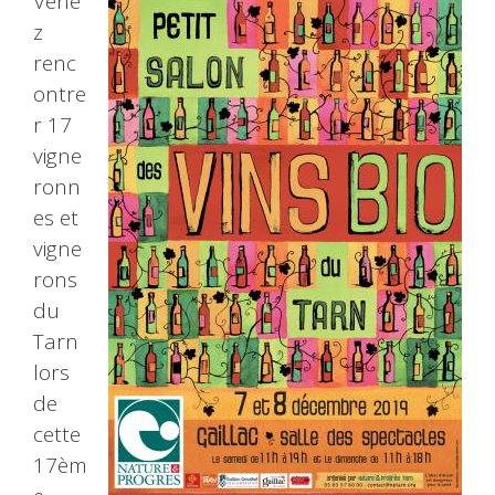
Vene
z
renc
ontre
r 17
vigne
ronn
es et
vigne
rons
du
Tarn
lors
de
cette
17èm