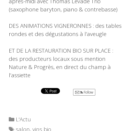
après-midi avec Thomas Levade Trio
(saxophone baryton, piano & contrebasse)
DES ANIMATIONS VIGNERONNES : des tables
rondes et des dégustations à l’aveugle
ET DE LA RESTAURATION BIO SUR PLACE :
des producteurs locaux sous mention
Nature & Progrès, en direct du champ à
l’assiette
Follow
Catégories
L'Actu
Étiquettes
salon
,
vins bio