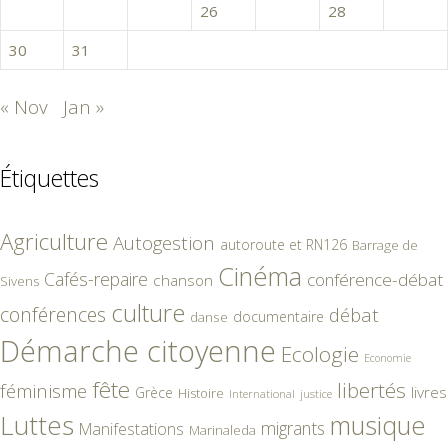
23
24
25
26
27
28
29
30
31
« Nov
Jan »
Étiquettes
Agriculture
Autogestion
autoroute et RN126
Barrage de
Cinéma
Cafés-repaire
conférence-débat
chanson
Sivens
culture
conférences
débat
documentaire
danse
Démarche citoyenne
Ecologie
Economie
fête
libertés
féminisme
livres
Grèce
Histoire
International
justice
Luttes
musique
migrants
Manifestations
Marinaleda