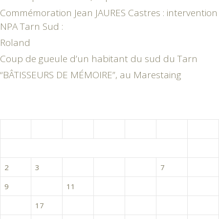
Commémoration Jean JAURES Castres : intervention
NPA Tarn Sud :
Roland
Coup de gueule d’un habitant du sud du Tarn
“BÂTISSEURS DE MÉMOIRE”, au Marestaing
décembre 2019
L
M
M
J
V
S
D
1
2
3
4
5
6
7
8
9
10
11
12
13
14
15
16
17
18
19
20
21
22