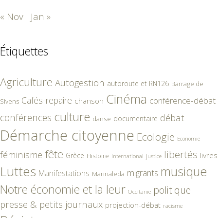
« Nov
Jan »
Étiquettes
Agriculture
Autogestion
autoroute et RN126
Barrage de
Cinéma
Cafés-repaire
conférence-débat
chanson
Sivens
culture
conférences
débat
documentaire
danse
Démarche citoyenne
Ecologie
Economie
fête
libertés
féminisme
livres
Grèce
Histoire
International
justice
Luttes
musique
migrants
Manifestations
Marinaleda
Notre économie et la leur
politique
Occitanie
presse & petits journaux
projection-débat
racisme