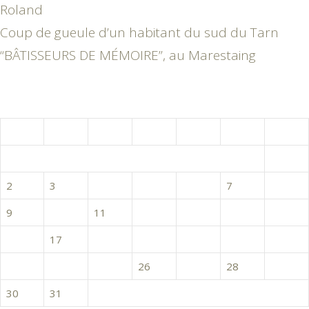
Roland
Coup de gueule d’un habitant du sud du Tarn
“BÂTISSEURS DE MÉMOIRE”, au Marestaing
décembre 2019
L
M
M
J
V
S
D
1
2
3
4
5
6
7
8
9
10
11
12
13
14
15
16
17
18
19
20
21
22
23
24
25
26
27
28
29
30
31