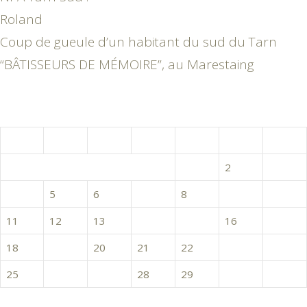
Roland
Coup de gueule d’un habitant du sud du Tarn
“BÂTISSEURS DE MÉMOIRE”, au Marestaing
novembre 2019
L
M
M
J
V
S
D
1
2
3
4
5
6
7
8
9
10
11
12
13
14
15
16
17
18
19
20
21
22
23
24
25
26
27
28
29
30