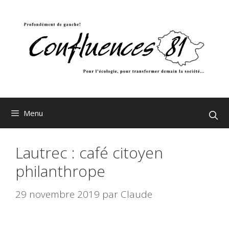
Aller
au
contenu
Menu
Lautrec : café citoyen
philanthrope
29 novembre 2019
par
Claude