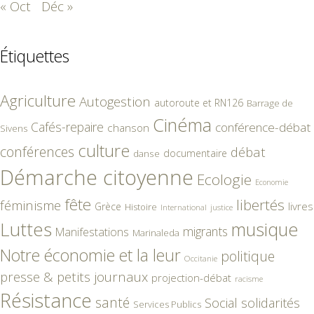
« Oct
Déc »
Étiquettes
Agriculture
Autogestion
autoroute et RN126
Barrage de
Cinéma
Cafés-repaire
conférence-débat
chanson
Sivens
culture
conférences
débat
documentaire
danse
Démarche citoyenne
Ecologie
Economie
fête
libertés
féminisme
livres
Grèce
Histoire
International
justice
Luttes
musique
migrants
Manifestations
Marinaleda
Notre économie et la leur
politique
Occitanie
presse & petits journaux
projection-débat
racisme
Résistance
santé
Social
solidarités
Services Publics