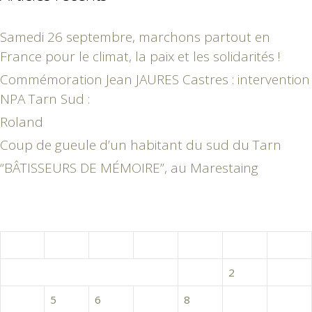
Samedi 26 septembre, marchons partout en
France pour le climat, la paix et les solidarités !
Commémoration Jean JAURES Castres : intervention
NPA Tarn Sud :
Roland
Coup de gueule d’un habitant du sud du Tarn
“BÂTISSEURS DE MÉMOIRE”, au Marestaing
novembre 2019
L
M
M
J
V
S
D
1
2
3
4
5
6
7
8
9
10