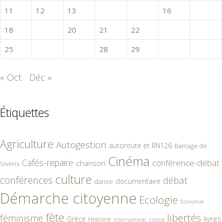
11
12
13
14
15
16
17
18
19
20
21
22
23
24
25
26
27
28
29
30
« Oct
Déc »
Étiquettes
Agriculture
Autogestion
autoroute et RN126
Barrage de
Cinéma
Cafés-repaire
conférence-débat
chanson
Sivens
culture
conférences
débat
documentaire
danse
Démarche citoyenne
Ecologie
Economie
fête
libertés
féminisme
livres
Grèce
Histoire
International
justice