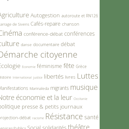
Agriculture
Autogestion
autoroute et RN126
Cafés-repaire
chanson
arrage de Sivens
Cinéma
conférences
conférence-débat
culture
débat
documentaire
danse
Démarche citoyenne
fête
Ecologie
féminisme
Grèce
Economie
Luttes
libertés
livres
istoire
International
justice
musique
migrants
Manifestations
Marinaleda
Notre économie et la leur
Occitanie
politique
presse & petits journaux
Résistance
santé
rojection-débat
racisme
théâtre
Social
solidarités
ervices Publics