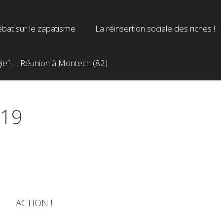
bat sur le zapatisme
La réinsertion sociale des riches !
”. . . Réunion à Montech (82)
019
ACTION !