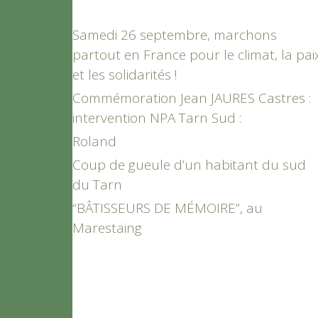
Samedi 26 septembre, marchons
partout en France pour le climat, la pai
et les solidarités !
Commémoration Jean JAURES Castres :
intervention NPA Tarn Sud :
Roland
Coup de gueule d’un habitant du sud
du Tarn
“BÂTISSEURS DE MÉMOIRE”, au
Marestaing