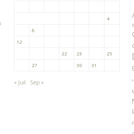
L
M
M
J
V
S
D
1
2
3
4
x
B
5
6
7
8
9
10
11
12
13
14
15
16
17
18
19
20
21
22
23
24
25
26
27
28
29
30
31
H
« Juil
Sep »
p
S