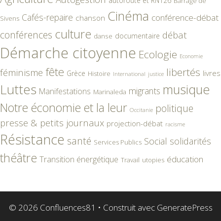
autoroute et RN126
Barrage de
Cinéma
Cafés-repaire
conférence-débat
chanson
Sivens
culture
conférences
débat
documentaire
danse
Démarche citoyenne
Ecologie
Economie
fête
libertés
féminisme
livres
Grèce
Histoire
International
justice
Luttes
musique
migrants
Manifestations
Marinaleda
Notre économie et la leur
politique
Occitanie
presse & petits journaux
projection-débat
racisme
Résistance
santé
Social
solidarités
Services Publics
théâtre
éducation
Transition énergétique
Travail
utopies
© 2026 Confluences81
• Construit avec
GeneratePress