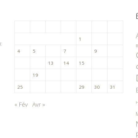
mars 2019
L
M
M
J
V
S
D
1
2
3
x
B
4
5
6
7
8
9
10
11
12
13
14
15
16
17
18
19
20
21
22
23
24
25
26
27
28
29
30
31
H
« Fév
Avr »