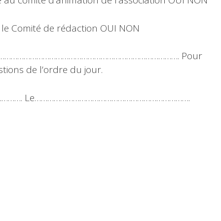
 au comité d’animation de l’association OUI NON
r le Comité de rédaction OUI NON
………………………………………………………………………………. Pour
tions de l’ordre du jour.
…………. Le……………………………………………………………….