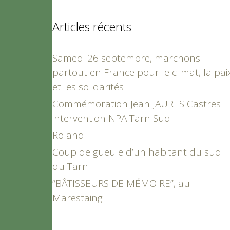
Articles récents
Samedi 26 septembre, marchons
partout en France pour le climat, la pai
et les solidarités !
Commémoration Jean JAURES Castres :
intervention NPA Tarn Sud :
Roland
Coup de gueule d’un habitant du sud
du Tarn
“BÂTISSEURS DE MÉMOIRE”, au
Marestaing