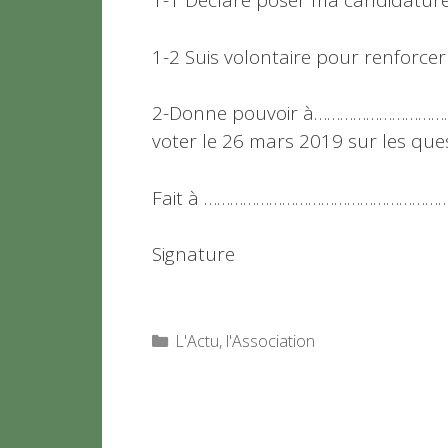
1-1 Déclare poser ma candidature
1-2 Suis volontaire pour renforce
2-Donne pouvoir à……………………
voter le 26 mars 2019 sur les ques
Fait à ………………………………………………
Signature
Catégories
L'Actu
,
l'Association