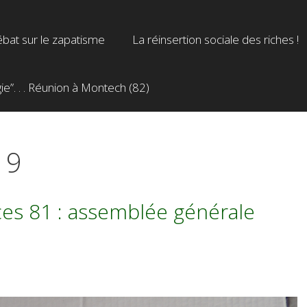
bat sur le zapatisme
La réinsertion sociale des riches !
”. . . Réunion à Montech (82)
19
ces 81 : assemblée générale