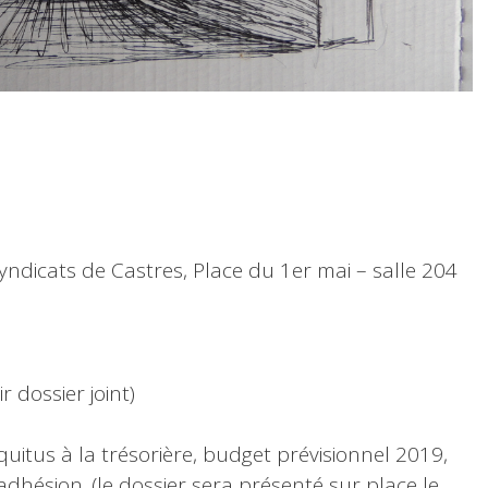
Syndicats de Castres, Place du 1er mai – salle 204
r dossier joint)
 quitus à la trésorière, budget prévisionnel 2019,
adhésion. (le dossier sera présenté sur place le