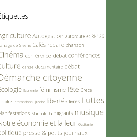
Étiquettes
Agriculture
Autogestion
autoroute et RN126
Cafés-repaire
chanson
arrage de Sivens
Cinéma
conférences
conférence-débat
culture
débat
documentaire
danse
Démarche citoyenne
fête
Ecologie
féminisme
Grèce
Economie
Luttes
libertés
livres
istoire
International
justice
musique
migrants
Manifestations
Marinaleda
Notre économie et la leur
Occitanie
politique
presse & petits journaux