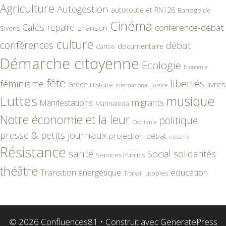
Agriculture
Autogestion
autoroute et RN126
Barrage de
Cinéma
Cafés-repaire
conférence-débat
chanson
Sivens
culture
conférences
débat
documentaire
danse
Démarche citoyenne
Ecologie
Economie
fête
libertés
féminisme
livres
Grèce
Histoire
International
justice
Luttes
musique
migrants
Manifestations
Marinaleda
Notre économie et la leur
politique
Occitanie
presse & petits journaux
projection-débat
racisme
Résistance
santé
Social
solidarités
Services Publics
théâtre
éducation
Transition énergétique
Travail
utopies
© 2026 Confluences81
• Construit avec
GeneratePress