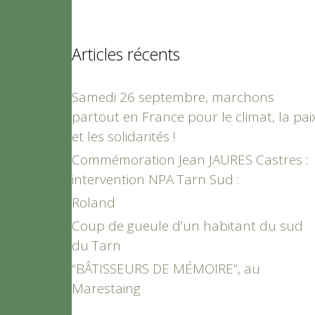
Articles récents
Samedi 26 septembre, marchons
partout en France pour le climat, la pai
et les solidarités !
Commémoration Jean JAURES Castres :
intervention NPA Tarn Sud :
Roland
Coup de gueule d’un habitant du sud
du Tarn
“BÂTISSEURS DE MÉMOIRE”, au
Marestaing