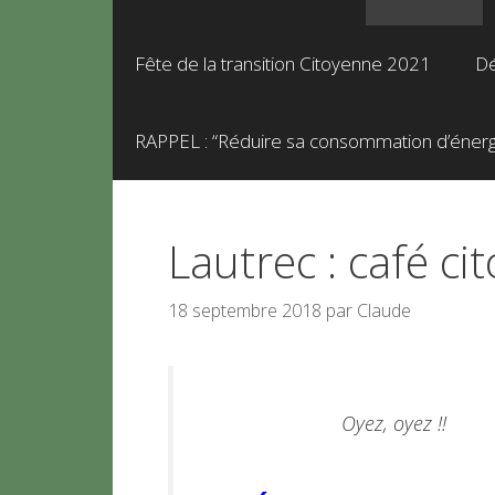
Fête de la transition Citoyenne 2021
Dé
RAPPEL : “Réduire sa consommation d’énergie
Lautrec : café ci
18 septembre 2018
par
Claude
Oyez, oyez !!