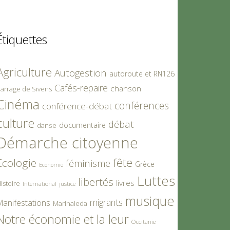
Étiquettes
Agriculture
Autogestion
autoroute et RN126
Cafés-repaire
chanson
arrage de Sivens
Cinéma
conférences
conférence-débat
culture
débat
documentaire
danse
Démarche citoyenne
fête
Ecologie
féminisme
Grèce
Economie
Luttes
libertés
livres
istoire
International
justice
musique
migrants
Manifestations
Marinaleda
Notre économie et la leur
Occitanie