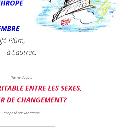
THROPE
EMBRE
afé Plùm,
à Lautrec,
Thème du jour
RITABLE ENTRE LES SEXES,
R DE CHANGEMENT?
Proposé par Marianne
_______________________________________