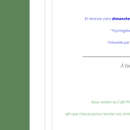
Et réservez votre
dimanche
” Psychogéné
Présentée par
________________
À bi
Nous venons au Café Phi
afin que chacun puisse revisiter ses cert