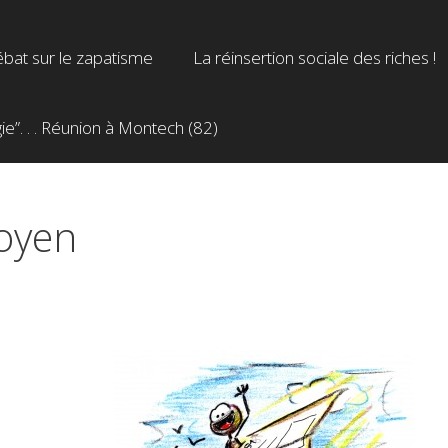
bat sur le zapatisme
La réinsertion sociale des riches !
”. . . Réunion à Montech (82)
toyen