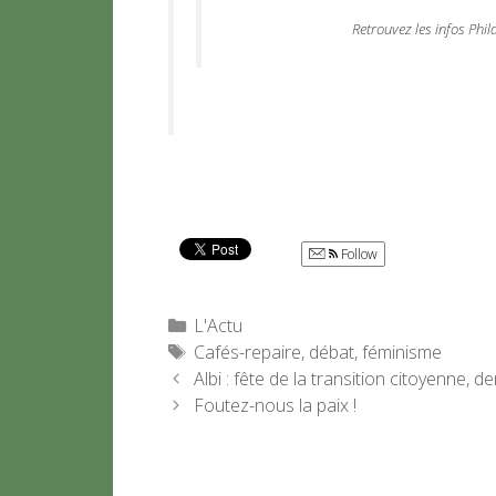
Retrouvez les infos Phi
Follow
Catégories
L'Actu
Étiquettes
Cafés-repaire
,
débat
,
féminisme
Albi : fête de la transition citoyenne,
Foutez-nous la paix !