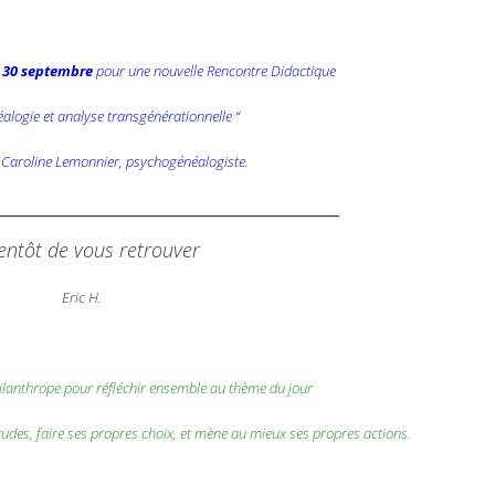
 30 septembre
pour une nouvelle Rencontre Didactique
alogie et analyse transgénérationnelle “
 Caroline Lemonnier, psychogénéalogiste.
_______________________________
entôt de vous retrouver
Eric H.
lanthrope pour réfléchir ensemble au thème du jour
itudes, faire ses propres choix, et mène au mieux ses propres actions.