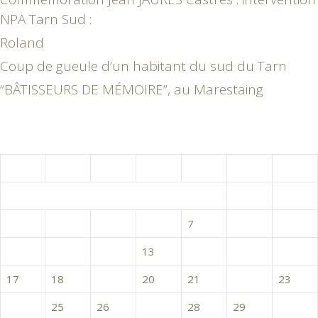
NPA Tarn Sud :
Roland
Coup de gueule d’un habitant du sud du Tarn
“BÂTISSEURS DE MÉMOIRE”, au Marestaing
septembre 2018
L
M
M
J
V
S
D
1
2
3
4
5
6
7
8
9
10
11
12
13
14
15
16
17
18
19
20
21
22
23
24
25
26
27
28
29
30