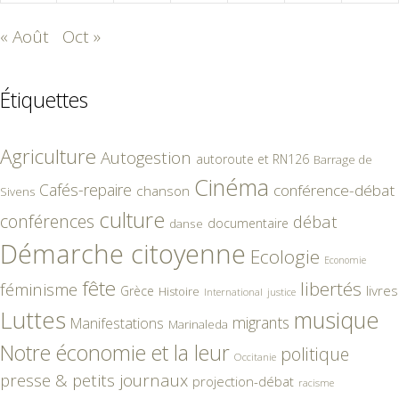
« Août
Oct »
Étiquettes
Agriculture
Autogestion
autoroute et RN126
Barrage de
Cinéma
Cafés-repaire
conférence-débat
chanson
Sivens
culture
conférences
débat
documentaire
danse
Démarche citoyenne
Ecologie
Economie
fête
libertés
féminisme
livres
Grèce
Histoire
International
justice
Luttes
musique
migrants
Manifestations
Marinaleda
Notre économie et la leur
politique
Occitanie
presse & petits journaux
projection-débat
racisme