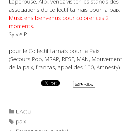
Lapérouse, Albi, venez visiter les stands des
associations du collectif tarnais pour la paix
Musiciens bienvenus pour colorer ces 2
moments.
Sylvie P.
pour le Collectif tarnais pour la Paix
(Secours Pop, MRAP, RESF, MAN, Mouvement
de la paix, francas, appel des 100, Amnesty)
Follow
Catégories
L'Actu
Étiquettes
paix