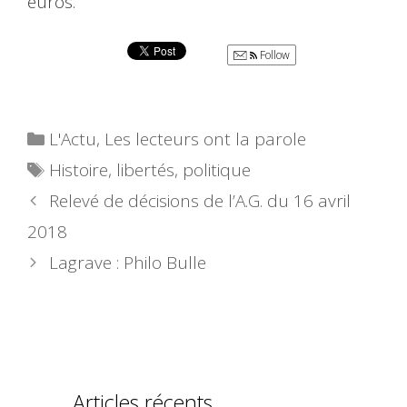
euros.
Follow
Catégories
L'Actu
,
Les lecteurs ont la parole
Étiquettes
Histoire
,
libertés
,
politique
Relevé de décisions de l’A.G. du 16 avril
2018
Lagrave : Philo Bulle
Articles récents