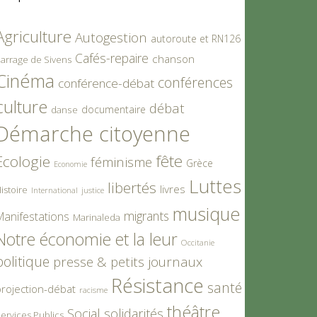
Agriculture
Autogestion
autoroute et RN126
Cafés-repaire
chanson
arrage de Sivens
Cinéma
conférences
conférence-débat
culture
débat
documentaire
danse
Démarche citoyenne
fête
Ecologie
féminisme
Grèce
Economie
Luttes
libertés
livres
istoire
International
justice
musique
migrants
Manifestations
Marinaleda
Notre économie et la leur
Occitanie
politique
presse & petits journaux
Résistance
santé
rojection-débat
racisme
théâtre
Social
solidarités
ervices Publics