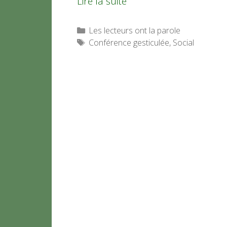
Lire la suite
Catégories
Les lecteurs ont la parole
Étiquettes
Conférence gesticulée
,
Social