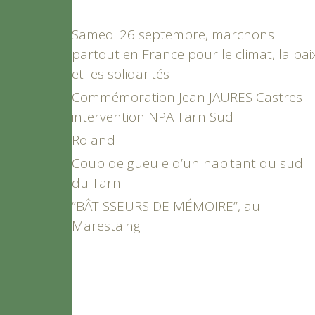
Samedi 26 septembre, marchons
partout en France pour le climat, la pai
et les solidarités !
Commémoration Jean JAURES Castres :
intervention NPA Tarn Sud :
Roland
Coup de gueule d’un habitant du sud
du Tarn
“BÂTISSEURS DE MÉMOIRE”, au
Marestaing