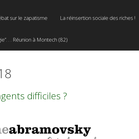
bat sur le zapatisme
La réinsertion sociale des riches !
”. . . Réunion à Montech (82)
018
nts difficiles ?