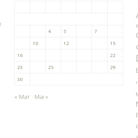
L
M
M
J
V
S
D
1
x
B
2
3
4
5
6
7
8
9
10
11
12
13
14
15
16
17
18
19
20
21
22
23
24
25
26
27
28
29
30
H
« Mar
Mai »
p
S