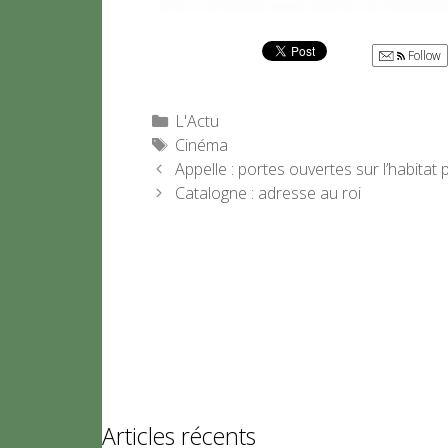
Follow
Catégories
L'Actu
Étiquettes
Cinéma
Appelle : portes ouvertes sur l’habitat p
Catalogne : adresse au roi
Articles récents