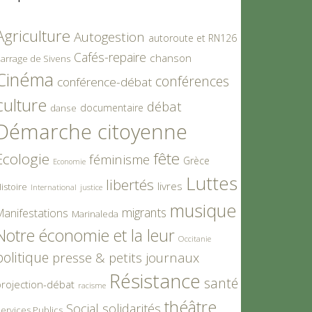
Agriculture
Autogestion
autoroute et RN126
Cafés-repaire
chanson
arrage de Sivens
Cinéma
conférences
conférence-débat
culture
débat
documentaire
danse
Démarche citoyenne
fête
Ecologie
féminisme
Grèce
Economie
Luttes
libertés
livres
istoire
International
justice
musique
migrants
Manifestations
Marinaleda
Notre économie et la leur
Occitanie
politique
presse & petits journaux
Résistance
santé
rojection-débat
racisme
théâtre
Social
solidarités
ervices Publics