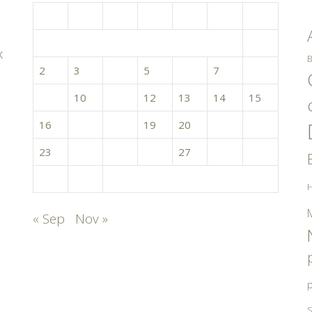
L
M
M
J
V
S
D
1
x
B
2
3
4
5
6
7
8
9
10
11
12
13
14
15
16
17
18
19
20
21
22
23
24
25
26
27
28
29
30
31
H
« Sep
Nov »
p
S