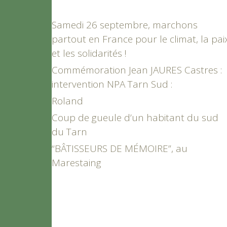
Samedi 26 septembre, marchons
partout en France pour le climat, la pai
et les solidarités !
Commémoration Jean JAURES Castres :
intervention NPA Tarn Sud :
Roland
Coup de gueule d’un habitant du sud
du Tarn
“BÂTISSEURS DE MÉMOIRE”, au
Marestaing