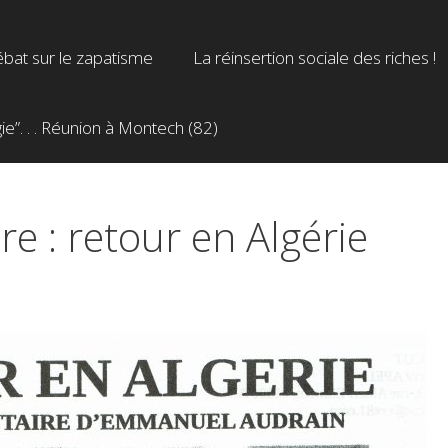
bat sur le zapatisme
La réinsertion sociale des riches !
”. . . Réunion à Montech (82)
e : retour en Algérie