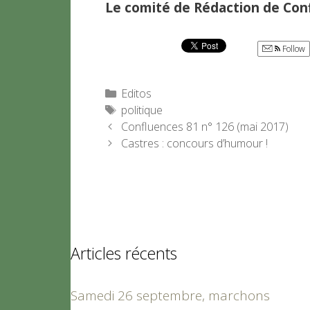
Le comité de Rédaction de Con
Follow
Catégories
Editos
Étiquettes
politique
Confluences 81 n° 126 (mai 2017)
Castres : concours d’humour !
Articles récents
Samedi 26 septembre, marchons