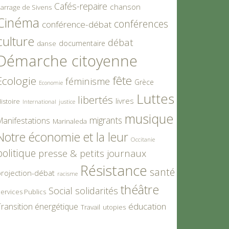
Cafés-repaire
chanson
arrage de Sivens
Cinéma
conférences
conférence-débat
culture
débat
documentaire
danse
Démarche citoyenne
fête
Ecologie
féminisme
Grèce
Economie
Luttes
libertés
livres
istoire
International
justice
musique
migrants
Manifestations
Marinaleda
Notre économie et la leur
Occitanie
politique
presse & petits journaux
Résistance
santé
rojection-débat
racisme
théâtre
Social
solidarités
ervices Publics
éducation
ransition énergétique
Travail
utopies