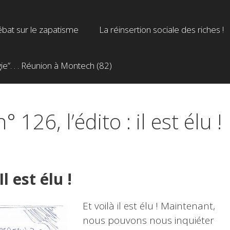
bat sur le zapatisme
La réinsertion sociale des riches !
”. . . Réunion à Montech (82)
126, l’édito : il est élu !
Il est élu !
Et voilà il est élu ! Maintenant,
nous pouvons nous inquiéter