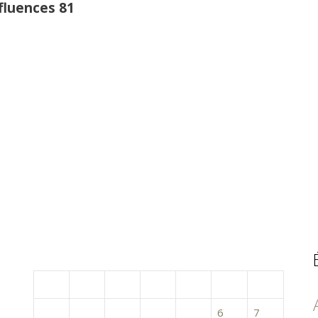
fluences 81
mai 2017
L
M
M
J
V
S
D
1
2
3
4
5
6
7