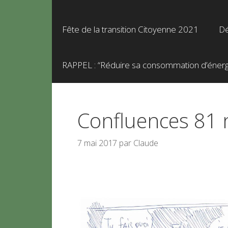
Fête de la transition Citoyenne 2021
Dé
RAPPEL : “Réduire sa consommation d’énergie
Confluences 81 n° 
7 mai 2017
par
Claude