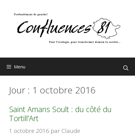
Aller
au
contenu
Menu
Jour :
1 octobre 2016
Saint Amans Soult : du côté du
Tortill’Art
1 octobre 2016
par
Claude