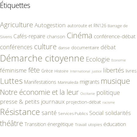
Étiquettes
Agriculture
Autogestion
autoroute et RN126
Barrage de
Cinéma
Cafés-repaire
conférence-débat
chanson
Sivens
culture
conférences
débat
documentaire
danse
Démarche citoyenne
Ecologie
Economie
fête
libertés
féminisme
livres
Grèce
Histoire
International
justice
Luttes
musique
migrants
Manifestations
Marinaleda
Notre économie et la leur
politique
Occitanie
presse & petits journaux
projection-débat
racisme
Résistance
santé
Social
solidarités
Services Publics
théâtre
éducation
Transition énergétique
Travail
utopies