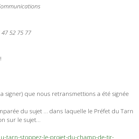
Communications
6 47 52 75 77
!
 la signer) que nous retransmettions a été signée
emparée du sujet … dans laquelle le Préfet du Tarn
n sur le sujet…
u-tarn-stoppez-le-projet-du-champ-de-tir-