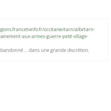
gions.francetvinfo.fr/occitanie/tarn/albi/tarn-
inement-aux-armes-guerre-petit-village-
 abandonné … dans une grande discrétion.