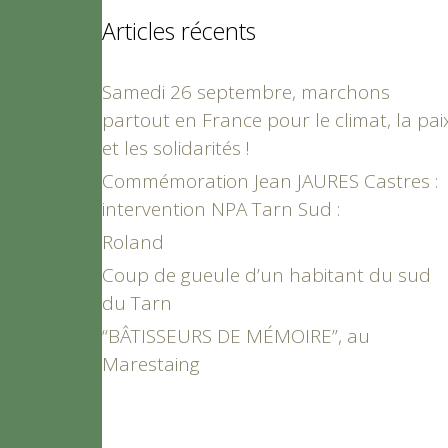
Articles récents
Samedi 26 septembre, marchons
partout en France pour le climat, la pai
et les solidarités !
Commémoration Jean JAURES Castres :
intervention NPA Tarn Sud :
Roland
Coup de gueule d’un habitant du sud
du Tarn
“BÂTISSEURS DE MÉMOIRE”, au
Marestaing