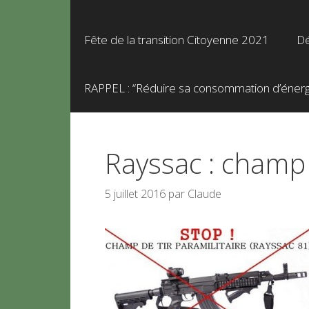
Fête de la transition Citoyenne 2021
Dé
RAPPEL : “Réduire sa consommation d’énergie
Rayssac : champ d
5 juillet 2016
par
Claude