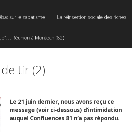
bat sur le zapatisme
La réinsertion sociale des riches !
”. . . Réunion à Montech (82)
e tir (2)
Le 21 juin dernier, nous avons reçu ce
message (voir ci-dessous) d’intimidation
auquel Confluences 81 n’a pas répondu.