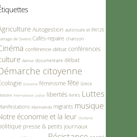
Étiquettes
Agriculture
Autogestion
autoroute et RN126
Cafés-repaire
chanson
arrage de Sivens
Cinéma
conférences
conférence-débat
culture
débat
documentaire
danse
Démarche citoyenne
fête
Ecologie
féminisme
Grèce
Economie
Luttes
libertés
livres
istoire
International
justice
musique
migrants
Manifestations
Marinaleda
Notre économie et la leur
Occitanie
politique
presse & petits journaux
Résistance