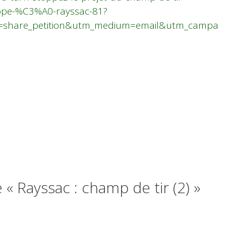
urope-%C3%A0-rayssac-81?
e=share_petition&utm_medium=email&utm_campa
 « Rayssac : champ de tir (2) »