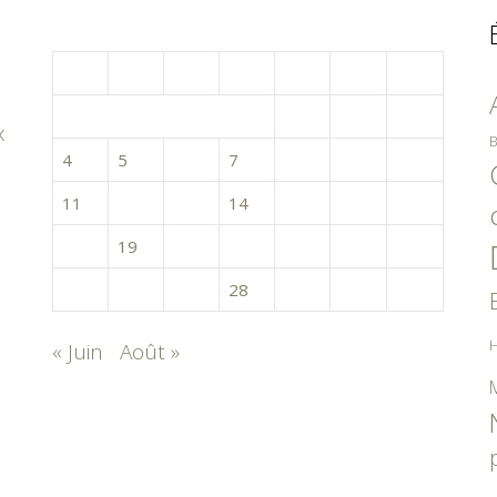
juillet 2016
L
M
M
J
V
S
D
1
2
3
x
B
4
5
6
7
8
9
10
11
12
13
14
15
16
17
18
19
20
21
22
23
24
25
26
27
28
29
30
31
H
« Juin
Août »