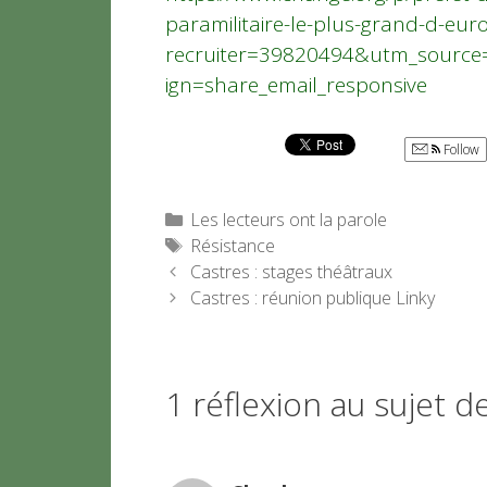
paramilitaire-le-plus-grand-d-e
recruiter=39820494&utm_sourc
ign=share_email_responsive
Follow
Catégories
Les lecteurs ont la parole
Étiquettes
Résistance
Castres : stages théâtraux
Castres : réunion publique Linky
1 réflexion au sujet de