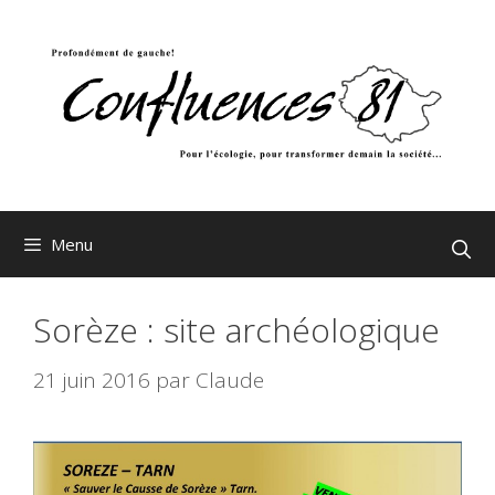
Aller
au
contenu
Menu
Sorèze : site archéologique
21 juin 2016
par
Claude