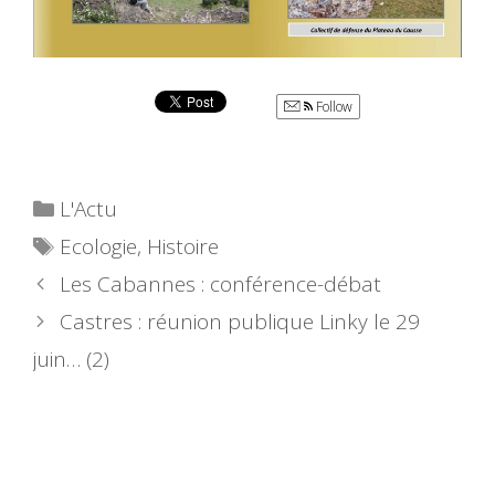
Follow
Catégories
L'Actu
Étiquettes
Ecologie
,
Histoire
Les Cabannes : conférence-débat
Castres : réunion publique Linky le 29
juin… (2)