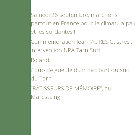
Samedi 26 septembre, marchons
partout en France pour le climat, la pai
et les solidarités !
Commémoration Jean JAURES Castres :
intervention NPA Tarn Sud :
Roland
Coup de gueule d’un habitant du sud
du Tarn
“BÂTISSEURS DE MÉMOIRE”, au
Marestaing