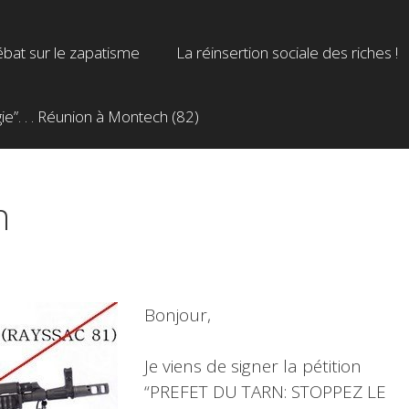
bat sur le zapatisme
La réinsertion sociale des riches !
”. . . Réunion à Montech (82)
n
Bonjour,
Je viens de signer la pétition
“PREFET DU TARN: STOPPEZ LE