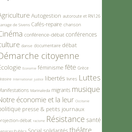
Agriculture
Autogestion
autoroute et RN126
Cafés-repaire
chanson
arrage de Sivens
Cinéma
conférences
conférence-débat
culture
débat
documentaire
danse
Démarche citoyenne
fête
Ecologie
féminisme
Grèce
Economie
Luttes
libertés
livres
istoire
International
justice
musique
migrants
Manifestations
Marinaleda
Notre économie et la leur
Occitanie
politique
presse & petits journaux
Résistance
santé
rojection-débat
racisme
théâtre
Social
solidarités
ervices Publics