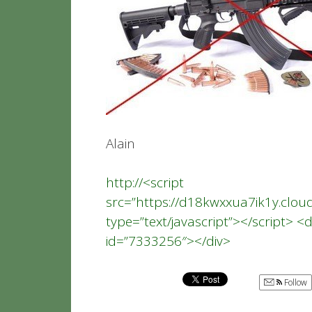
Alain
http://<script
src=”https://d18kwxxua7ik1y.clo
type=”text/javascript”></script> <
id=”7333256″></div>
Follow