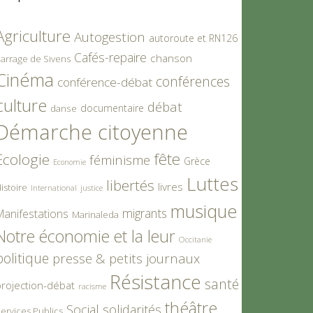
Agriculture
Autogestion
autoroute et RN126
Cafés-repaire
chanson
arrage de Sivens
Cinéma
conférences
conférence-débat
culture
débat
documentaire
danse
Démarche citoyenne
fête
Ecologie
féminisme
Grèce
Economie
Luttes
libertés
livres
istoire
International
justice
musique
migrants
Manifestations
Marinaleda
Notre économie et la leur
Occitanie
politique
presse & petits journaux
Résistance
santé
rojection-débat
racisme
théâtre
Social
solidarités
ervices Publics