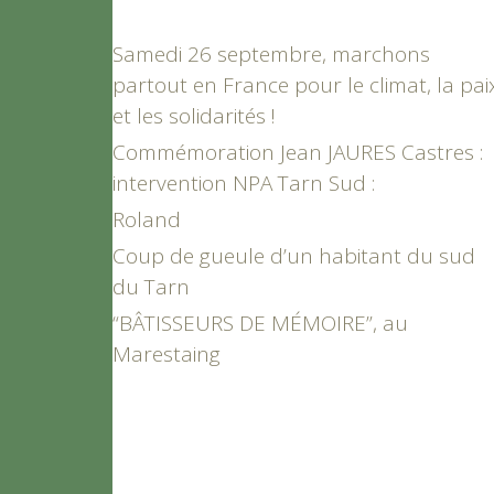
Samedi 26 septembre, marchons
partout en France pour le climat, la pai
et les solidarités !
Commémoration Jean JAURES Castres :
intervention NPA Tarn Sud :
Roland
Coup de gueule d’un habitant du sud
du Tarn
“BÂTISSEURS DE MÉMOIRE”, au
Marestaing