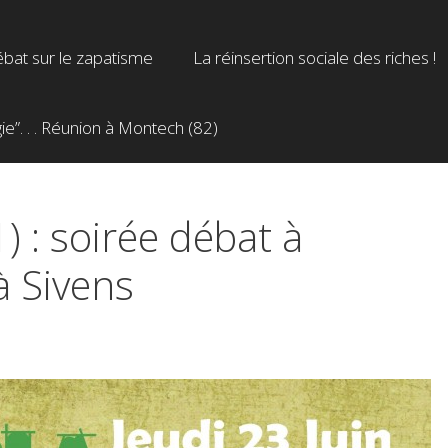
bat sur le zapatisme
La réinsertion sociale des riches !
”. . . Réunion à Montech (82)
) : soirée débat à
à Sivens