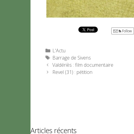
Follow
Catégories
L'Actu
Étiquettes
Barrage de Sivens
Valdériès : film documentaire
Revel (31) : pétition
Articles récents