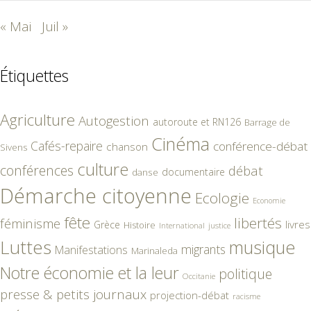
« Mai
Juil »
Étiquettes
Agriculture
Autogestion
autoroute et RN126
Barrage de
Cinéma
Cafés-repaire
conférence-débat
chanson
Sivens
culture
conférences
débat
documentaire
danse
Démarche citoyenne
Ecologie
Economie
fête
libertés
féminisme
livres
Grèce
Histoire
International
justice
Luttes
musique
migrants
Manifestations
Marinaleda
Notre économie et la leur
politique
Occitanie
presse & petits journaux
projection-débat
racisme