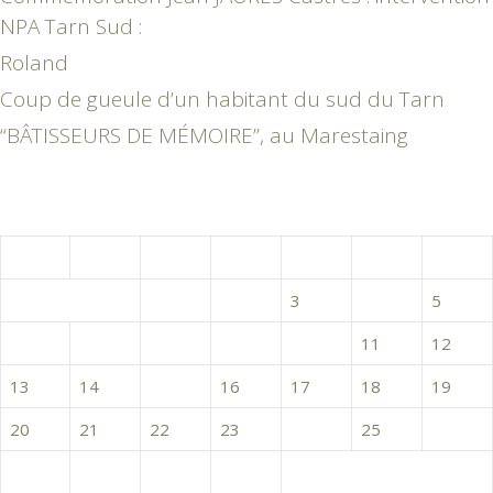
NPA Tarn Sud :
Roland
Coup de gueule d’un habitant du sud du Tarn
“BÂTISSEURS DE MÉMOIRE”, au Marestaing
juin 2016
L
M
M
J
V
S
D
1
2
3
4
5
6
7
8
9
10
11
12
13
14
15
16
17
18
19
20
21
22
23
24
25
26
27
28
29
30