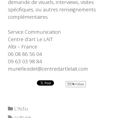
demande de visuels, interviews, visites
spécifiques, ou autres renseignements
complémentaires.
Service Communication
Centre d’art Le LAIT
Albi – France
06 08 86 56 04
09 63 03 98 84
murielle.edet@centredartlelait.com
Follow
Catégories
L'Actu
Étiquettes
culture