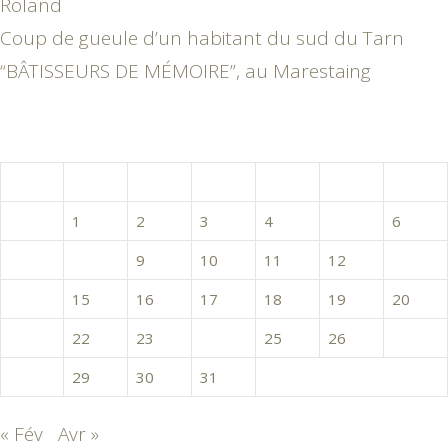
Roland
Coup de gueule d’un habitant du sud du Tarn
“BÂTISSEURS DE MÉMOIRE”, au Marestaing
mars 2016
L
M
M
J
V
S
D
1
2
3
4
5
6
7
8
9
10
11
12
13
14
15
16
17
18
19
20
21
22
23
24
25
26
27
28
29
30
31
« Fév
Avr »