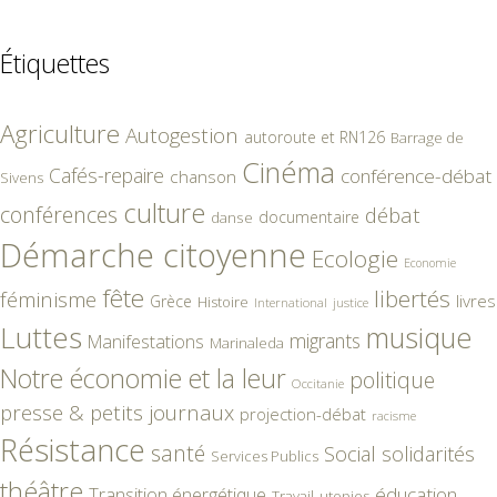
Étiquettes
Agriculture
Autogestion
autoroute et RN126
Barrage de
Cinéma
Cafés-repaire
conférence-débat
chanson
Sivens
culture
conférences
débat
documentaire
danse
Démarche citoyenne
Ecologie
Economie
fête
libertés
féminisme
livres
Grèce
Histoire
International
justice
Luttes
musique
migrants
Manifestations
Marinaleda
Notre économie et la leur
politique
Occitanie
presse & petits journaux
projection-débat
racisme
Résistance
santé
Social
solidarités
Services Publics
théâtre
éducation
Transition énergétique
Travail
utopies