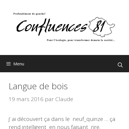
Aller
au
contenu
Menu
Langue de bois
19 mars 2016
par
Claude
j’ ai découvert ça dans le neuf_quinze … ça
rend intelligent en nous faisant rire.