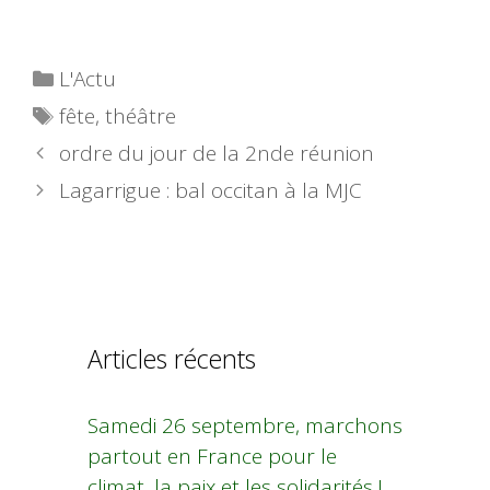
Catégories
L'Actu
Étiquettes
fête
,
théâtre
ordre du jour de la 2nde réunion
Lagarrigue : bal occitan à la MJC
Articles récents
Samedi 26 septembre, marchons
partout en France pour le
climat, la paix et les solidarités !