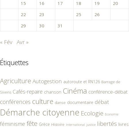
14
15
16
17
18
19
20
21
22
23
24
25
26
27
28
29
30
31
« Fév
Avr »
Étiquettes
Agriculture
Autogestion
autoroute et RN126
Barrage de
Cinéma
Cafés-repaire
conférence-débat
chanson
Sivens
culture
conférences
débat
documentaire
danse
Démarche citoyenne
Ecologie
Economie
fête
libertés
féminisme
livres
Grèce
Histoire
International
justice