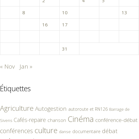
1
2
3
4
5
6
7
8
9
10
11
12
13
14
15
16
17
18
19
20
21
22
23
24
25
26
27
28
29
30
31
« Nov
Jan »
Étiquettes
Agriculture
Autogestion
autoroute et RN126
Barrage de
Cinéma
Cafés-repaire
conférence-débat
chanson
Sivens
culture
conférences
débat
documentaire
danse