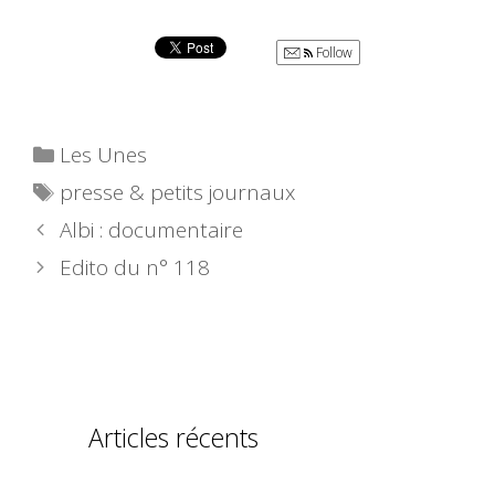
Follow
Catégories
Les Unes
Étiquettes
presse & petits journaux
Albi : documentaire
Edito du n° 118
Articles récents