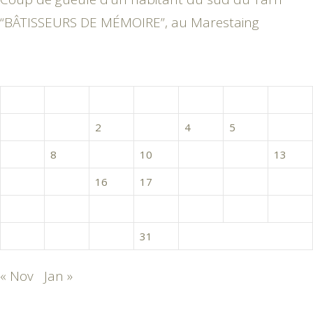
“BÂTISSEURS DE MÉMOIRE”, au Marestaing
décembre 2015
L
M
M
J
V
S
D
1
2
3
4
5
6
7
8
9
10
11
12
13
14
15
16
17
18
19
20
21
22
23
24
25
26
27
28
29
30
31
« Nov
Jan »