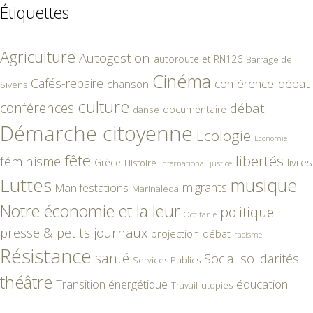
Étiquettes
Agriculture
Autogestion
autoroute et RN126
Barrage de
Cinéma
Cafés-repaire
conférence-débat
chanson
Sivens
culture
conférences
débat
documentaire
danse
Démarche citoyenne
Ecologie
Economie
fête
libertés
féminisme
livres
Grèce
Histoire
International
justice
Luttes
musique
migrants
Manifestations
Marinaleda
Notre économie et la leur
politique
Occitanie
presse & petits journaux
projection-débat
racisme
Résistance
santé
Social
solidarités
Services Publics
théâtre
éducation
Transition énergétique
Travail
utopies