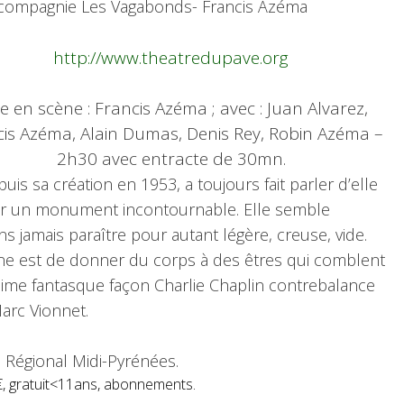
 compagnie Les Vagabonds- Francis Azéma
http://www.theatredupave.org
e en scène : Francis Azéma ; avec : Juan Alvarez,
is Azéma, Alain Dumas, Denis Rey, Robin Azéma –
2h30 avec entracte de 30mn.
is sa création en 1953, a toujours fait parler d’elle
our un monument incontournable. Elle semble
ns jamais paraître pour autant légère, creuse, vide.
ène est de donner du corps à des êtres qui comblent
mime fantasque façon Charlie Chaplin contrebalance
arc Vionnet.
l Régional Midi-Pyrénées.
 8€, gratuit<11ans, abonnements.