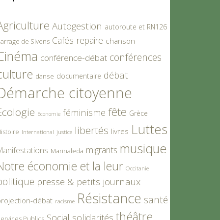
Agriculture
Autogestion
autoroute et RN126
Cafés-repaire
chanson
arrage de Sivens
Cinéma
conférences
conférence-débat
culture
débat
documentaire
danse
Démarche citoyenne
fête
Ecologie
féminisme
Grèce
Economie
Luttes
libertés
livres
istoire
International
justice
musique
migrants
Manifestations
Marinaleda
Notre économie et la leur
Occitanie
politique
presse & petits journaux
Résistance
santé
rojection-débat
racisme
théâtre
Social
solidarités
ervices Publics