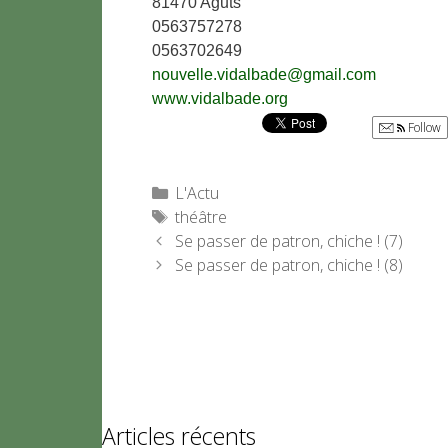
81470 Aguts
0563757278
0563702649
nouvelle.vidalbade@gmail.com
www.vidalbade.org
Follow
Catégories
L'Actu
Étiquettes
théâtre
Se passer de patron, chiche ! (7)
Se passer de patron, chiche ! (8)
Articles récents