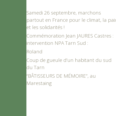
Samedi 26 septembre, marchons
partout en France pour le climat, la pai
et les solidarités !
Commémoration Jean JAURES Castres :
intervention NPA Tarn Sud :
Roland
Coup de gueule d’un habitant du sud
du Tarn
“BÂTISSEURS DE MÉMOIRE”, au
Marestaing