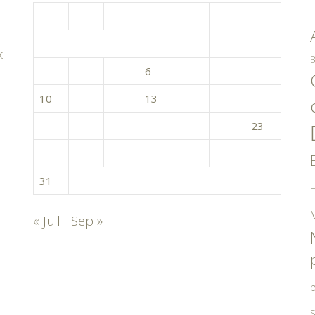
L
M
M
J
V
S
D
1
2
x
B
3
4
5
6
7
8
9
10
11
12
13
14
15
16
17
18
19
20
21
22
23
24
25
26
27
28
29
30
31
H
« Juil
Sep »
p
S