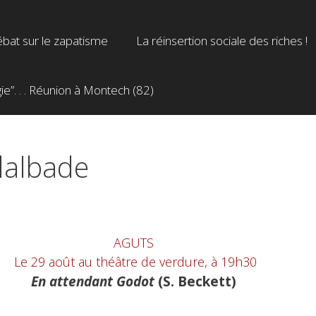
bat sur le zapatisme
La réinsertion sociale des riches !
”. . . Réunion à Montech (82)
dalbade
AGUTS
Le 29 août au théâtre de verdure, à 19h30
En attendant Godot
(S. Beckett)