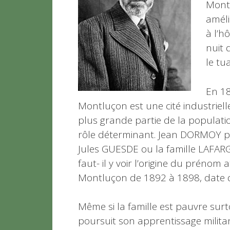
Monté
améli
à l’h
nuit 
le tu
En 1
Montluçon est une cité industrielle 
plus grande partie de la populatio
rôle déterminant. Jean DORMOY pè
Jules GUESDE ou la famille LAFARG
faut- il y voir l’origine du prénom
Montluçon de 1892 à 1898, date 
Même si la famille est pauvre sur
poursuit son apprentissage milita