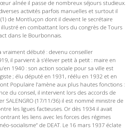
œur aînée il passe de nombreux séjours studieux.
iverses activités parfois manuelles et surtout il
 (1) de Montluçon dont il devient le secrétaire
it illustré en combattant lors du congrès de Tours
mpact dans le Bourbonnais.
a vraiment débuté : devenu conseiller
 il parvient à s’élever petit à petit : maire en
u’en 1940 : son action sociale pour sa ville est
giste ; élu député en 1931, réélu en 1932 et en
ont Populaire l’amène aux plus hautes fonctions :
nce du conseil, il intervient lors des accords de
ger SALENGRO (17/11/36) il est nommé ministre de
ontre les ligues factieuses. Or dès 1934 il avait
ontrant les liens avec les forces des régimes
u “néo-socialisme” de DEAT. Le 16 mars 1937 éclate