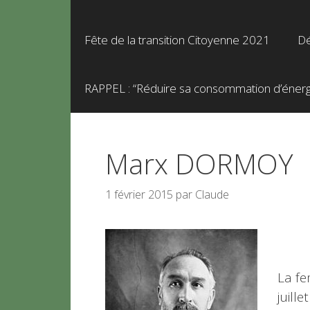
Fête de la transition Citoyenne 2021
Dé
RAPPEL : “Réduire sa consommation d’énergie
Marx DORMOY
1 février 2015
par
Claude
La fe
juill