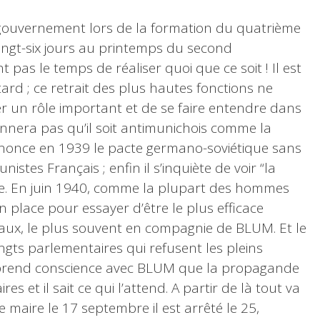
 gouvernement lors de la formation du quatrième
gt-six jours au printemps du second
pas le temps de réaliser quoi que ce soit ! Il est
rd ; ce retrait des plus hautes fonctions ne
r un rôle important et de se faire entendre dans
nnera pas qu’il soit antimunichois comme la
 dénonce en 1939 le pacte germano-soviétique sans
tes Français ; enfin il s’inquiète de voir “la
te. En juin 1940, comme la plupart des hommes
en place pour essayer d’être le plus efficace
eaux, le plus souvent en compagnie de BLUM. Et le
-vingts parlementaires qui refusent les pleins
l prend conscience avec BLUM que la propagande
es et il sait ce qui l’attend. A partir de là tout va
de maire le 17 septembre il est arrêté le 25,