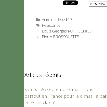
Follow
Catégories
Aimé ou détesté ?
Étiquettes
Résistance
Louis Georges ROTHSCHILD
Pierre BROSSOLETTE
Articles récents
Samedi 26 septembre, marchons
partout en France pour le climat, la pai
et les solidarités !