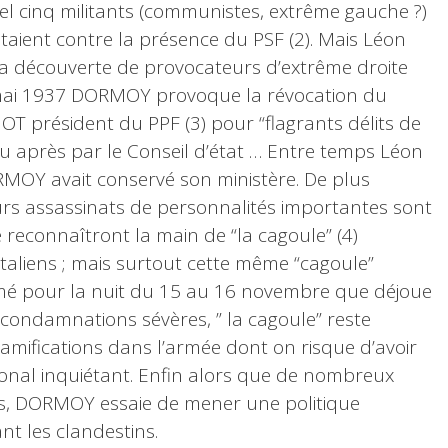
l cinq militants (communistes, extrême gauche ?)
estaient contre la présence du PSF (2). Mais Léon
a découverte de provocateurs d’extrême droite
 mai 1937 DORMOY provoque la révocation du
OT président du PPF (3) pour “flagrants délits de
u après par le Conseil d’état … Entre temps Léon
OY avait conservé son ministère. De plus
urs assassinats de personnalités importantes sont
ce reconnaîtront la main de “la cagoule” (4)
 italiens ; mais surtout cette même “cagoule”
é pour la nuit du 15 au 16 novembre que déjoue
es condamnations sévères, ” la cagoule” reste
ramifications dans l’armée dont on risque d’avoir
onal inquiétant. Enfin alors que de nombreux
stes, DORMOY essaie de mener une politique
nt les clandestins.