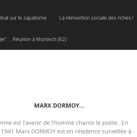
bat sur le zapatisme
La réinsertion sociale des riches !
”. . . Réunion à Montech (82)
MARX DORMOY…
mme est l’avenir de l’homme chante le poète…En
et 1941 Marx DORMOY est en résidence surveillée à