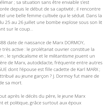
limar ; sa situation sans être enviable s’est
orée depuis le début de sa captivité ; il rencontre
ôtel une belle femme cultivée qui le séduit. Dans la
du 25 au 26 juillet une bombe explose sous son lit
ant sur le coup…
888 date de naissance de Marx DORMOY,
très active : le prolétariat ouvrier constitue la
n ; le syndicalisme et le militantisme jouent un
re de Marx, autodidacte, fréquente entre autres
UE dont l’épouse est fille cadette de Karl MARX ;
 attribué au jeune garçon ? J. Dormoy fut maire de
de sa mort.
tout après le décès du père, le jeune Marx
nt et politique, grâce surtout aux époux