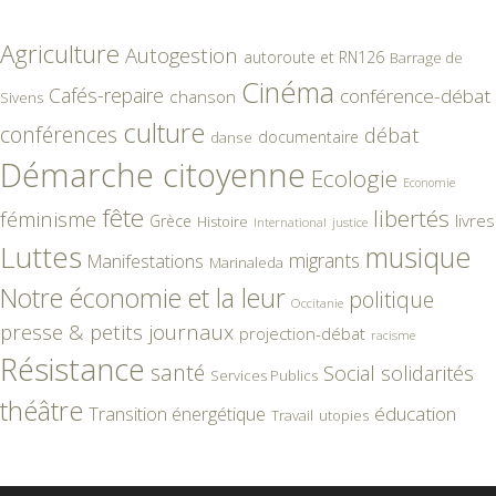
Agriculture
Autogestion
autoroute et RN126
Barrage de
Cinéma
Cafés-repaire
conférence-débat
chanson
Sivens
culture
conférences
débat
documentaire
danse
Démarche citoyenne
Ecologie
Economie
fête
libertés
féminisme
livres
Grèce
Histoire
International
justice
Luttes
musique
migrants
Manifestations
Marinaleda
Notre économie et la leur
politique
Occitanie
presse & petits journaux
projection-débat
racisme
Résistance
santé
Social
solidarités
Services Publics
théâtre
éducation
Transition énergétique
Travail
utopies