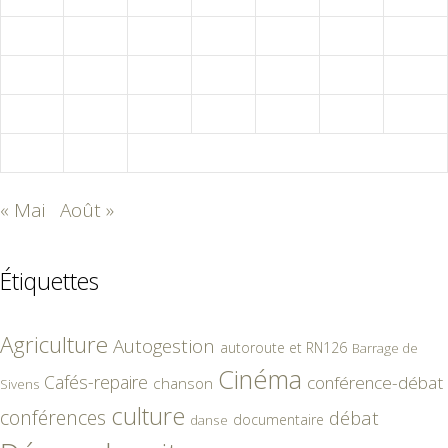
9
10
11
12
13
14
15
16
17
18
19
20
21
22
23
24
25
26
27
28
29
30
31
« Mai
Août »
Étiquettes
Agriculture
Autogestion
autoroute et RN126
Barrage de
Cinéma
Cafés-repaire
conférence-débat
chanson
Sivens
culture
conférences
débat
documentaire
danse