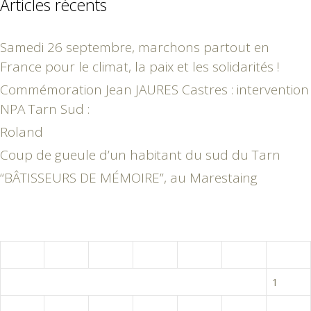
Articles récents
Samedi 26 septembre, marchons partout en
France pour le climat, la paix et les solidarités !
Commémoration Jean JAURES Castres : intervention
NPA Tarn Sud :
Roland
Coup de gueule d’un habitant du sud du Tarn
“BÂTISSEURS DE MÉMOIRE”, au Marestaing
juillet 2012
L
M
M
J
V
S
D
1
2
3
4
5
6
7
8