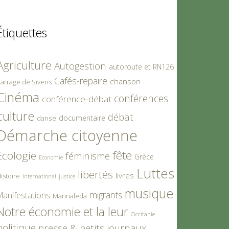
Étiquettes
Agriculture
Autogestion
autoroute et RN126
Cafés-repaire
chanson
arrage de Sivens
Cinéma
conférences
conférence-débat
culture
débat
documentaire
danse
Démarche citoyenne
fête
Ecologie
féminisme
Grèce
Economie
Luttes
libertés
livres
istoire
International
justice
musique
migrants
Manifestations
Marinaleda
Notre économie et la leur
Occitanie
politique
presse & petits journaux