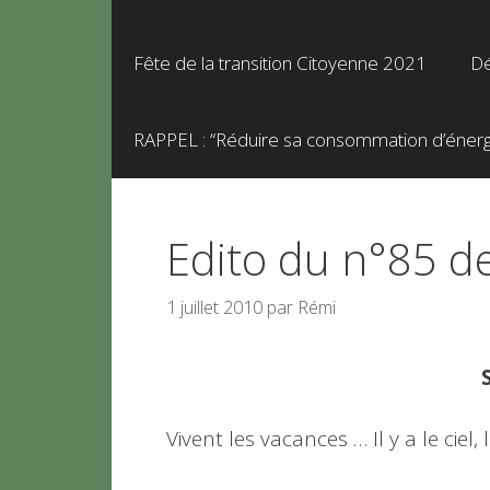
Fête de la transition Citoyenne 2021
Dé
RAPPEL : “Réduire sa consommation d’énergie
Edito du n°85 d
1 juillet 2010
par
Rémi
Vivent les vacances … Il y a le ciel, l