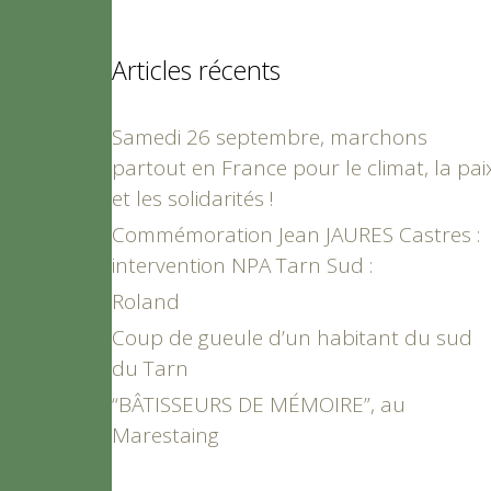
Articles récents
Samedi 26 septembre, marchons
partout en France pour le climat, la pai
et les solidarités !
Commémoration Jean JAURES Castres :
intervention NPA Tarn Sud :
Roland
Coup de gueule d’un habitant du sud
du Tarn
“BÂTISSEURS DE MÉMOIRE”, au
Marestaing