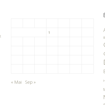
juillet 2010
L
M
M
J
V
S
D
1
2
3
4
x
B
5
6
7
8
9
10
11
12
13
14
15
16
17
18
19
20
21
22
23
24
25
26
27
28
29
30
31
H
« Mai
Sep »