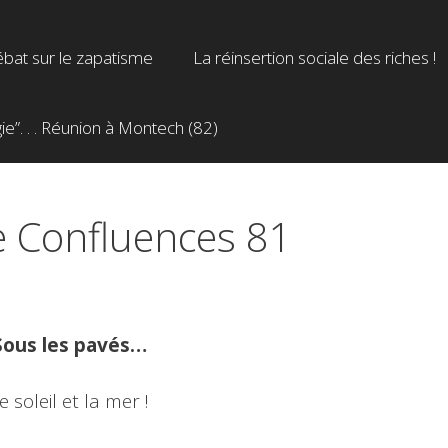
bat sur le zapatisme
La réinsertion sociale des riches !
”. . . Réunion à Montech (82)
e Confluences 81
Sous les pavés…
e soleil et la mer !