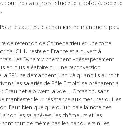
our nos vacances : studieux, appliqué, copieux,
 .
 Pour les autres, les chantiers ne manquent pas.
re de rétention de Cornebarrieu et une forte
atricia JOHN reste en France et a ouvert à
strais. Les Dynamic cherchent –désespérément
us en plus aléatoire ou une reconversion
e la SPN se demandent jusqu’à quand ils auront
crivons les salariés de Pôle Emploi se préparent à
; Graulhet a ouvert la voie … Occasion, sans
de manifester leur résistance aux mesures qui les
ion. Faut bien que quelqu’un paie la note des
, sinon les salarié-e-s, les chômeurs et les
 ne sont tout de même pas les banquiers ni les