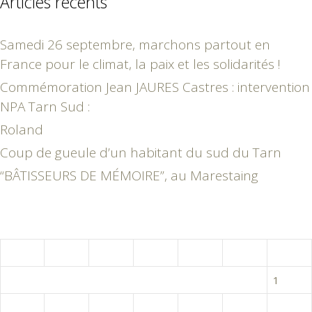
Articles récents
Samedi 26 septembre, marchons partout en
France pour le climat, la paix et les solidarités !
Commémoration Jean JAURES Castres : intervention
NPA Tarn Sud :
Roland
Coup de gueule d’un habitant du sud du Tarn
“BÂTISSEURS DE MÉMOIRE”, au Marestaing
juillet 2007
L
M
M
J
V
S
D
1
2
3
4
5
6
7
8