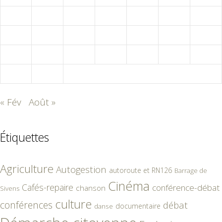
9
10
11
12
13
14
15
16
17
18
19
20
21
22
23
24
25
26
27
28
29
30
31
« Fév
Août »
Étiquettes
Agriculture
Autogestion
autoroute et RN126
Barrage de
Cinéma
Cafés-repaire
conférence-débat
chanson
Sivens
culture
conférences
débat
documentaire
danse